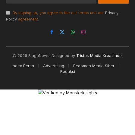
By signing up, you agree to the our terms and our
Privacy
Policy
agreement.
Facebook
X
WhatsApp
Instagram
(Twitter)
© 2026 SiagaNews. Designed by
Tristek Media Kreasindo
.
Index Berita
Advertising
Pedoman Media Siber
Redaksi