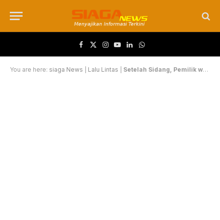
Facebook
X (Twitter)
Instagram
YouTube
LinkedIn
WhatsApp
You are here:
siaga News
|
Lalu Lintas
|
Setelah Sidang, Pemilik wajib Lengkapi Komponen Kendaraan