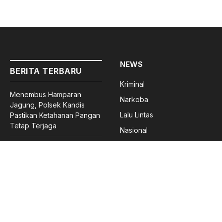
NEWS
BERITA TERBARU
Kriminal
Menembus Hamparan
Narkoba
Jagung, Polsek Kandis
Lalu Lintas
Pastikan Ketahanan Pangan
Tetap Terjaga
Nasional
Daerah
Bhabinkamtibmas Polsek
Teluk Meranti Pantau Lahan
Politik
Ketahanan Pangan
Pemerintahan
Dari Perkebunan Petani
Entertainmen
Jambai Makmur, Polsek
Olahraga
Kandis Kembangkan
Swasembada Pangan