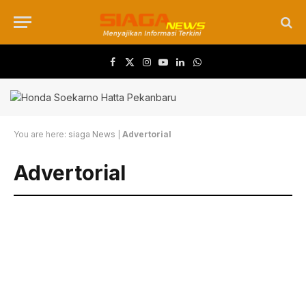
Facebook
X (Twitter)
Instagram
YouTube
LinkedIn
WhatsApp
You are here:
siaga News
|
Advertorial
Advertorial