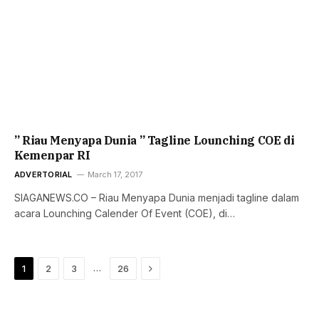
” Riau Menyapa Dunia ” Tagline Lounching COE di
Kemenpar RI
ADVERTORIAL
March 17, 2017
SIAGANEWS.CO – Riau Menyapa Dunia menjadi tagline dalam
acara Lounching Calender Of Event (COE), di…
Next
…
1
2
3
26