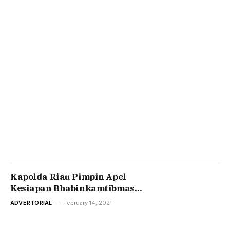
Kapolda Riau Pimpin Apel
Kesiapan Bhabinkamtibmas
Dan Tenaga Medis Kepolisian
ADVERTORIAL
February 14, 2021
Sebagai Tracer dan
Vaksinator.