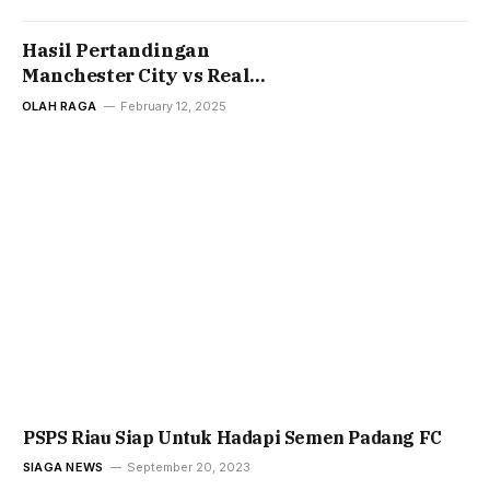
Hasil Pertandingan
Manchester City vs Real
Madrid di Liga Champions
OLAH RAGA
February 12, 2025
PSPS Riau Siap Untuk Hadapi Semen Padang FC
SIAGA NEWS
September 20, 2023