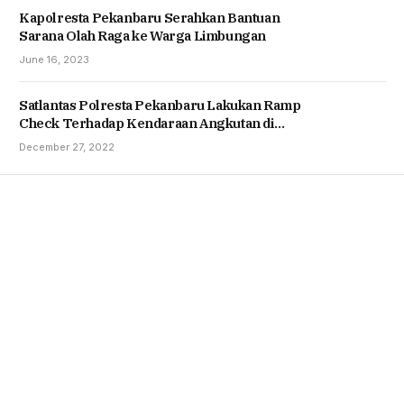
Kapolresta Pekanbaru Serahkan Bantuan
Sarana Olah Raga ke Warga Limbungan
June 16, 2023
Satlantas Polresta Pekanbaru Lakukan Ramp
Check Terhadap Kendaraan Angkutan di
Terminal Bandar Raya Payung Sekaki
December 27, 2022