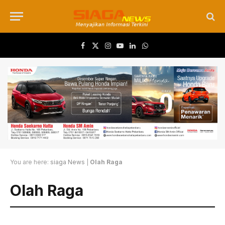
Facebook
X (Twitter)
Instagram
YouTube
LinkedIn
WhatsApp
You are here:
siaga News
|
Olah Raga
Olah Raga