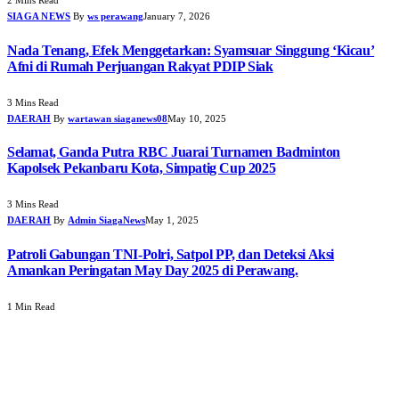
2 Mins Read
SIAGA NEWS
By
ws perawang
January 7, 2026
Nada Tenang, Efek Menggetarkan: Syamsuar Singgung ‘Kicau’
Afni di Rumah Perjuangan Rakyat PDIP Siak
3 Mins Read
DAERAH
By
wartawan siaganews08
May 10, 2025
Selamat, Ganda Putra RBC Juarai Turnamen Badminton
Kapolsek Pekanbaru Kota, Simpatig Cup 2025
3 Mins Read
DAERAH
By
Admin SiagaNews
May 1, 2025
Patroli Gabungan TNI-Polri, Satpol PP, dan Deteksi Aksi
Amankan Peringatan May Day 2025 di Perawang.
1 Min Read