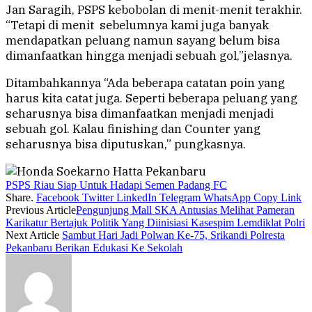
Jan Saragih, PSPS kebobolan di menit-menit terakhir.
“Tetapi di menit sebelumnya kami juga banyak
mendapatkan peluang namun sayang belum bisa
dimanfaatkan hingga menjadi sebuah gol,”jelasnya.
Ditambahkannya “Ada beberapa catatan poin yang
harus kita catat juga. Seperti beberapa peluang yang
seharusnya bisa dimanfaatkan menjadi menjadi
sebuah gol. Kalau finishing dan Counter yang
seharusnya bisa diputuskan,” pungkasnya.
PSPS Riau Siap Untuk Hadapi Semen Padang FC
Share.
Facebook
Twitter
LinkedIn
Telegram
WhatsApp
Copy Link
Previous Article
Pengunjung Mall SKA Antusias Melihat Pameran
Karikatur Bertajuk Politik Yang Diinisiasi Kasespim Lemdiklat Polri
Next Article
Sambut Hari Jadi Polwan Ke-75, Srikandi Polresta
Pekanbaru Berikan Edukasi Ke Sekolah