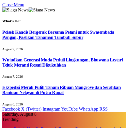
Close Menu
What's Hot
Polsek Kandis Bergerak Bersama Petani untuk Swasembada
Pangan, Pastikan Tanaman Tumbuh Subur
August 7, 2026
Wujudkan Generasi Muda Peduli Lingkungan, Bhuwana Lestari
Teluk Meranti Resmi Dikukuhkan
August 7, 2026
Ekspedisi Merah Putih Tanam Ribuan Mangrove dan Serahkan
Bantuan Nelayan di Pulau Rupat
August 6, 2026
Facebook
X (Twitter)
Instagram
YouTube
WhatsApp
RSS
Saturday, August 8
Trending