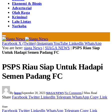
Ekonomi & Bisnis
Advertorial
Olah Raga
Kriminal
Lalu Lintas
Narkoba
Facebook
X (Twitter)
Instagram
YouTube
LinkedIn
WhatsApp
You are here:
siaga News
|
SIAGA NEWS
|
PSPS Riau Siap
Untuk Hadapi Semen Padang FC
PSPS Riau Siap Untuk Hadapi
Semen Padang FC
By
lupus
September 20, 2023
No Comments
2 Mins Read
SIAGA NEWS
Share
Facebook
Twitter
LinkedIn
Telegram
WhatsApp
Copy Link
Share
Facebook
Twitter
LinkedIn
WhatsApp
Telegram
Copy Link