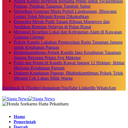
Polsek Kandis Bergerak Bersama Petani untuk Swasembada
Pangan, Pastikan Tanaman Tumbuh Subur
Wujudkan Generasi Muda Peduli Lingkungan, Bhuwana
Lestari Teluk Meranti Resmi Dikukuhkan
Ekspedisi Merah Putih Tanam Ribuan Mangrove dan
Serahkan Bantuan Nelayan di Pulau Rupat
Menggali Kearifan Lokal dan Kelestarian Alam di Kawasan
Gunung Ciremai
Polsek Kandis Lakukan Pengecekan Rutin Tanaman Jagung
untuk Ketahanan Pangan
Bhabinkamtibmas Polsek Kandis Jaga Kesuburan Tanaman
Jagung Bersama Petani Ayu Makmur
Polisi dan Petani di Kandis Kawal Jagung 12 Hektare, Ikhtiar
Menjaga Ketahanan Pangan
Dukung Ketahanan Pangan, Bhabinkamtibmas Polsek Teluk
Meranti Cek Lahan Milik Warga
Facebook
X (Twitter)
Instagram
YouTube
LinkedIn
WhatsApp
Home
Pemerintah
Daerah