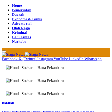
Home
Pemerintah
Daerah
Ekonomi & Bisnis
Advertorial
Olah Raga
Kriminal
Lalu Lintas
Narkoba
Facebook
X (Twitter)
Instagram
YouTube
LinkedIn
WhatsApp
DAERAH