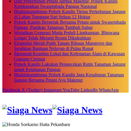
Dari Perkebunan Petani Jambai Makmur, Polsek Kandis
Kembangkan Swasembada Pangan Nasional
Bhabinkamtibmas Polsek Kandis Tinjau Perkebunan Jagung
di Lahan Tumpang Sari Seluas 12 Hektar
Polsek Kandis Bergerak Bersama Petani untuk Swasembada
Pangan, Pastikan Tanaman Tumbuh Subur
Wujudkan Generasi Muda Peduli Lingkungan, Bhuwana
Lestari Teluk Meranti Resmi Dikukuhkan
Ekspedisi Merah Putih Tanam Ribuan Mangrove dan
Serahkan Bantuan Nelayan di Pulau Rupat
Menggali Kearifan Lokal dan Kelestarian Alam di Kawasan
Gunung Ciremai
Polsek Kandis Lakukan Pengecekan Rutin Tanaman Jagung
untuk Ketahanan Pangan
Bhabinkamtibmas Polsek Kandis Jaga Kesuburan Tanaman
Jagung Bersama Petani Ayu Makmur
Facebook
X (Twitter)
Instagram
YouTube
LinkedIn
WhatsApp