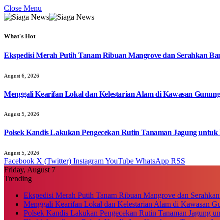
Close Menu
What's Hot
Ekspedisi Merah Putih Tanam Ribuan Mangrove dan Serahkan Ban
August 6, 2026
Menggali Kearifan Lokal dan Kelestarian Alam di Kawasan Gunun
August 5, 2026
Polsek Kandis Lakukan Pengecekan Rutin Tanaman Jagung untuk
August 5, 2026
Facebook
X (Twitter)
Instagram
YouTube
WhatsApp
RSS
Friday, August 7
Trending
Ekspedisi Merah Putih Tanam Ribuan Mangrove dan Serahkan
Menggali Kearifan Lokal dan Kelestarian Alam di Kawasan G
Polsek Kandis Lakukan Pengecekan Rutin Tanaman Jagung u