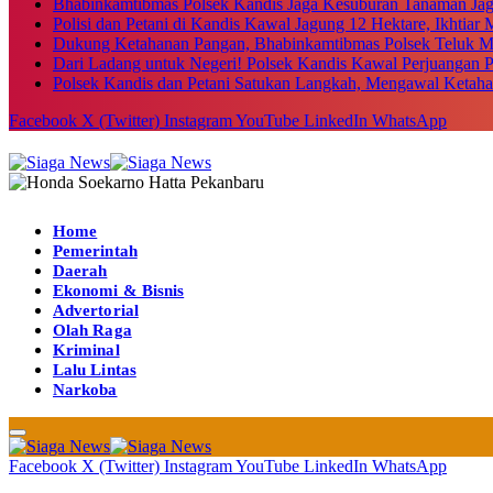
Bhabinkamtibmas Polsek Kandis Jaga Kesuburan Tanaman Ja
Polisi dan Petani di Kandis Kawal Jagung 12 Hektare, Ikhtia
Dukung Ketahanan Pangan, Bhabinkamtibmas Polsek Teluk M
Dari Ladang untuk Negeri! Polsek Kandis Kawal Perjuangan
Polsek Kandis dan Petani Satukan Langkah, Mengawal Ketah
Facebook
X (Twitter)
Instagram
YouTube
LinkedIn
WhatsApp
Home
Pemerintah
Daerah
Ekonomi & Bisnis
Advertorial
Olah Raga
Kriminal
Lalu Lintas
Narkoba
Facebook
X (Twitter)
Instagram
YouTube
LinkedIn
WhatsApp