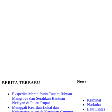
News
BERITA TERBARU
Ekspedisi Merah Putih Tanam Ribuan
Mangrove dan Serahkan Bantuan
Kriminal
Nelayan di Pulau Rupat
Narkoba
Menggali Kearifan Lokal dan
Lalu Lintas
Kelestarian Alam di Kawasan Gunung