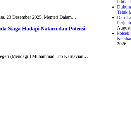
Ikhtia
Dukung
Teluk 
lasa, 23 Desember 2025, Menteri Dalam…
Dari L
Perjua
August
mda Siaga Hadapi Nataru dan Potensi
Polsek
Ketaha
2026
 Negeri (Mendagri) Muhammad Tito Karnavian…