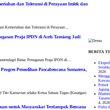
meriahan dan Toleransi di Perayaan Imlek dan
iasi Kemeriahan dan Toleransi di Perayaan…
ugasan Praja IPDN di Aceh Tamiang Jadi
BERITA T
 Wamendagri Bima: Penugasan Praja IPDN di…
Eksped
Serahk
p Progres Pemulihan Pascabencana Sumatera,
2026
Menggal
Kawasa
Polsek
Jagung
 Tito Karnavian selaku Ketua Satuan Tugas (Kasatgas)
Bhabin
Tanama
4, 2026
ntuan untuk Masyarakat Terdampak Bencana
Polisi 