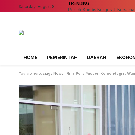
TRENDING
Saturday, August 8
HOME
PEMERINTAH
DAERAH
EKONOMI
You are here:
siaga News
|
Rilis Pers Puspen Kemendagri : W