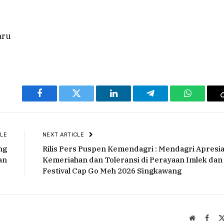
Facebook
Twitter
LinkedIn
Telegram
WhatsAp
LE
NEXT ARTICLE
ng
Rilis Pers Puspen Kemendagri : Mendagri Apresia
an
Kemeriahan dan Toleransi di Perayaan Imlek dan
Festival Cap Go Meh 2026 Singkawang
Website
Face