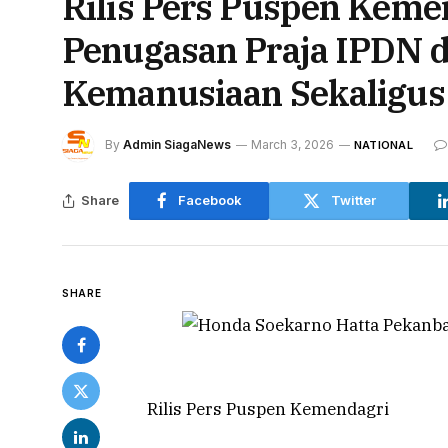
Rilis Pers Puspen Keme
Penugasan Praja IPDN d
Kemanusiaan Sekaligus
By
Admin SiagaNews
March 3, 2026
NATIONAL
Share
Facebook
Twitter
SHARE
Rilis Pers Puspen Kemendagri