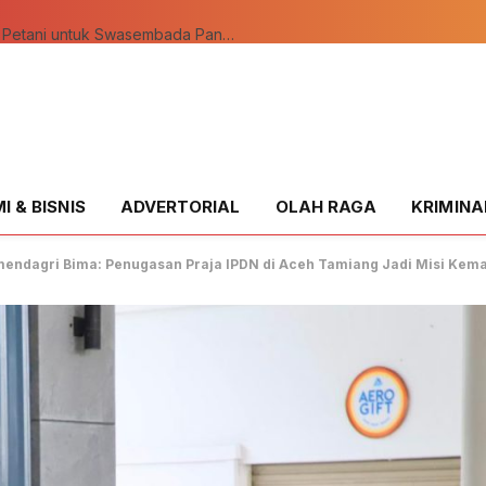
Polsek Kandis Bergerak Bersama Petani untuk Swasembada Pangan, Pastikan Tanaman Tumbuh Subur
 & BISNIS
ADVERTORIAL
OLAH RAGA
KRIMINA
amendagri Bima: Penugasan Praja IPDN di Aceh Tamiang Jadi Misi Ke