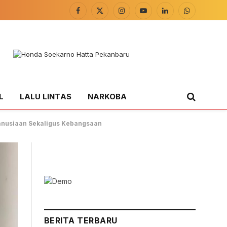
Facebook
X
Instagram
YouTube
LinkedIn
WhatsApp
(Twitter)
L
LALU LINTAS
NARKOBA
manusiaan Sekaligus Kebangsaan
BERITA TERBARU