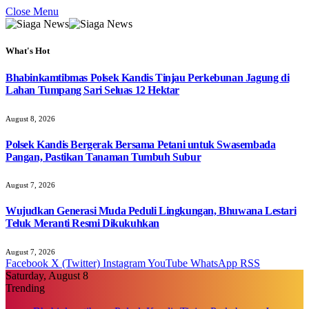
Close Menu
What's Hot
Bhabinkamtibmas Polsek Kandis Tinjau Perkebunan Jagung di
Lahan Tumpang Sari Seluas 12 Hektar
August 8, 2026
Polsek Kandis Bergerak Bersama Petani untuk Swasembada
Pangan, Pastikan Tanaman Tumbuh Subur
August 7, 2026
Wujudkan Generasi Muda Peduli Lingkungan, Bhuwana Lestari
Teluk Meranti Resmi Dikukuhkan
August 7, 2026
Facebook
X (Twitter)
Instagram
YouTube
WhatsApp
RSS
Saturday, August 8
Trending