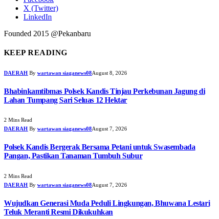
X (Twitter)
LinkedIn
Founded 2015 @Pekanbaru
KEEP READING
DAERAH
By
wartawan siaganews08
August 8, 2026
Bhabinkamtibmas Polsek Kandis Tinjau Perkebunan Jagung di
Lahan Tumpang Sari Seluas 12 Hektar
2 Mins Read
DAERAH
By
wartawan siaganews08
August 7, 2026
Polsek Kandis Bergerak Bersama Petani untuk Swasembada
Pangan, Pastikan Tanaman Tumbuh Subur
2 Mins Read
DAERAH
By
wartawan siaganews08
August 7, 2026
Wujudkan Generasi Muda Peduli Lingkungan, Bhuwana Lestari
Teluk Meranti Resmi Dikukuhkan