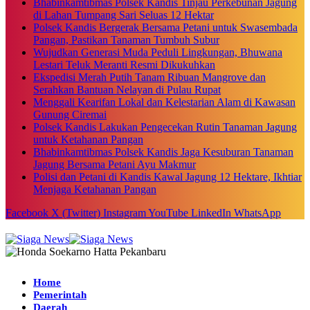
Bhabinkamtibmas Polsek Kandis Tinjau Perkebunan Jagung
di Lahan Tumpang Sari Seluas 12 Hektar
Polsek Kandis Bergerak Bersama Petani untuk Swasembada
Pangan, Pastikan Tanaman Tumbuh Subur
Wujudkan Generasi Muda Peduli Lingkungan, Bhuwana
Lestari Teluk Meranti Resmi Dikukuhkan
Ekspedisi Merah Putih Tanam Ribuan Mangrove dan
Serahkan Bantuan Nelayan di Pulau Rupat
Menggali Kearifan Lokal dan Kelestarian Alam di Kawasan
Gunung Ciremai
Polsek Kandis Lakukan Pengecekan Rutin Tanaman Jagung
untuk Ketahanan Pangan
Bhabinkamtibmas Polsek Kandis Jaga Kesuburan Tanaman
Jagung Bersama Petani Ayu Makmur
Polisi dan Petani di Kandis Kawal Jagung 12 Hektare, Ikhtiar
Menjaga Ketahanan Pangan
Facebook
X (Twitter)
Instagram
YouTube
LinkedIn
WhatsApp
Home
Pemerintah
Daerah