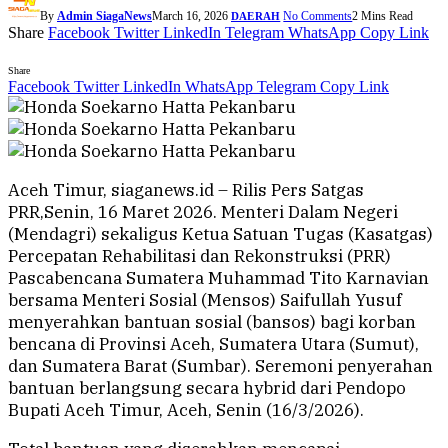
By
Admin SiagaNews
March 16, 2026
No Comments
2 Mins Read
DAERAH
Share
Facebook
Twitter
LinkedIn
Telegram
WhatsApp
Copy Link
Share
Facebook
Twitter
LinkedIn
WhatsApp
Telegram
Copy Link
Aceh Timur, siaganews.id – Rilis Pers Satgas
PRR,Senin, 16 Maret 2026. Menteri Dalam Negeri
(Mendagri) sekaligus Ketua Satuan Tugas (Kasatgas)
Percepatan Rehabilitasi dan Rekonstruksi (PRR)
Pascabencana Sumatera Muhammad Tito Karnavian
bersama Menteri Sosial (Mensos) Saifullah Yusuf
menyerahkan bantuan sosial (bansos) bagi korban
bencana di Provinsi Aceh, Sumatera Utara (Sumut),
dan Sumatera Barat (Sumbar). Seremoni penyerahan
bantuan berlangsung secara hybrid dari Pendopo
Bupati Aceh Timur, Aceh, Senin (16/3/2026).