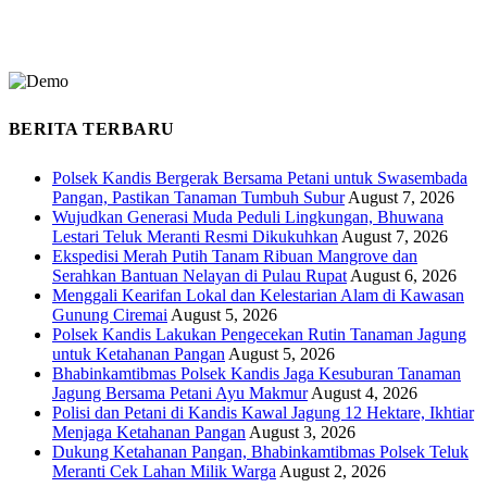
BERITA TERBARU
Polsek Kandis Bergerak Bersama Petani untuk Swasembada
Pangan, Pastikan Tanaman Tumbuh Subur
August 7, 2026
Wujudkan Generasi Muda Peduli Lingkungan, Bhuwana
Lestari Teluk Meranti Resmi Dikukuhkan
August 7, 2026
Ekspedisi Merah Putih Tanam Ribuan Mangrove dan
Serahkan Bantuan Nelayan di Pulau Rupat
August 6, 2026
Menggali Kearifan Lokal dan Kelestarian Alam di Kawasan
Gunung Ciremai
August 5, 2026
Polsek Kandis Lakukan Pengecekan Rutin Tanaman Jagung
untuk Ketahanan Pangan
August 5, 2026
Bhabinkamtibmas Polsek Kandis Jaga Kesuburan Tanaman
Jagung Bersama Petani Ayu Makmur
August 4, 2026
Polisi dan Petani di Kandis Kawal Jagung 12 Hektare, Ikhtiar
Menjaga Ketahanan Pangan
August 3, 2026
Dukung Ketahanan Pangan, Bhabinkamtibmas Polsek Teluk
Meranti Cek Lahan Milik Warga
August 2, 2026