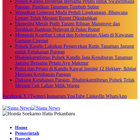
Polsek Kandis Bergerak Bersama Petani untuk Swasembada
Pangan, Pastikan Tanaman Tumbuh Subur
Wujudkan Generasi Muda Peduli Lingkungan, Bhuwana
Lestari Teluk Meranti Resmi Dikukuhkan
Ekspedisi Merah Putih Tanam Ribuan Mangrove dan
Serahkan Bantuan Nelayan di Pulau Rupat
Menggali Kearifan Lokal dan Kelestarian Alam di Kawasan
Gunung Ciremai
Polsek Kandis Lakukan Pengecekan Rutin Tanaman Jagung
untuk Ketahanan Pangan
Bhabinkamtibmas Polsek Kandis Jaga Kesuburan Tanaman
Jagung Bersama Petani Ayu Makmur
Polisi dan Petani di Kandis Kawal Jagung 12 Hektare, Ikhtiar
Menjaga Ketahanan Pangan
Dukung Ketahanan Pangan, Bhabinkamtibmas Polsek Teluk
Meranti Cek Lahan Milik Warga
Facebook
X (Twitter)
Instagram
YouTube
LinkedIn
WhatsApp
Home
Pemerintah
Daerah