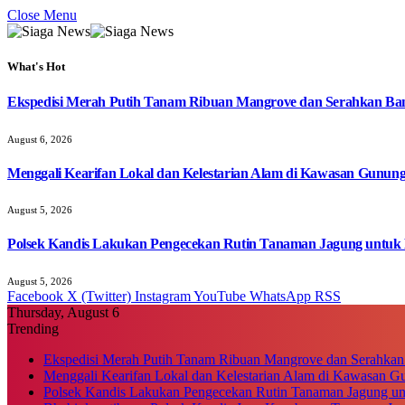
Close Menu
What's Hot
Ekspedisi Merah Putih Tanam Ribuan Mangrove dan Serahkan Ban
August 6, 2026
Menggali Kearifan Lokal dan Kelestarian Alam di Kawasan Gunun
August 5, 2026
Polsek Kandis Lakukan Pengecekan Rutin Tanaman Jagung untuk
August 5, 2026
Facebook
X (Twitter)
Instagram
YouTube
WhatsApp
RSS
Thursday, August 6
Trending
Ekspedisi Merah Putih Tanam Ribuan Mangrove dan Serahkan
Menggali Kearifan Lokal dan Kelestarian Alam di Kawasan G
Polsek Kandis Lakukan Pengecekan Rutin Tanaman Jagung u