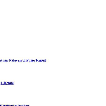
tuan Nelayan di Pulau Rupat
g Ciremai
 Ketahanan Pangan