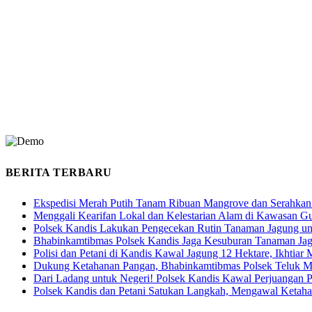
BERITA TERBARU
Ekspedisi Merah Putih Tanam Ribuan Mangrove dan Serahkan
Menggali Kearifan Lokal dan Kelestarian Alam di Kawasan G
Polsek Kandis Lakukan Pengecekan Rutin Tanaman Jagung u
Bhabinkamtibmas Polsek Kandis Jaga Kesuburan Tanaman Ja
Polisi dan Petani di Kandis Kawal Jagung 12 Hektare, Ikhtia
Dukung Ketahanan Pangan, Bhabinkamtibmas Polsek Teluk M
Dari Ladang untuk Negeri! Polsek Kandis Kawal Perjuangan
Polsek Kandis dan Petani Satukan Langkah, Mengawal Ketah