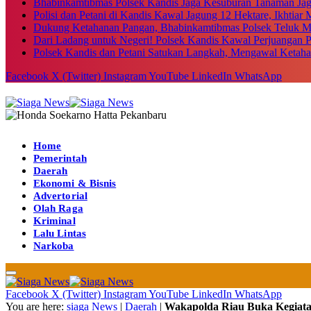
Bhabinkamtibmas Polsek Kandis Jaga Kesuburan Tanaman Ja
Polisi dan Petani di Kandis Kawal Jagung 12 Hektare, Ikhtia
Dukung Ketahanan Pangan, Bhabinkamtibmas Polsek Teluk M
Dari Ladang untuk Negeri! Polsek Kandis Kawal Perjuangan
Polsek Kandis dan Petani Satukan Langkah, Mengawal Ketah
Facebook
X (Twitter)
Instagram
YouTube
LinkedIn
WhatsApp
Home
Pemerintah
Daerah
Ekonomi & Bisnis
Advertorial
Olah Raga
Kriminal
Lalu Lintas
Narkoba
Facebook
X (Twitter)
Instagram
YouTube
LinkedIn
WhatsApp
You are here:
siaga News
|
Daerah
|
Wakapolda Riau Buka Kegiat