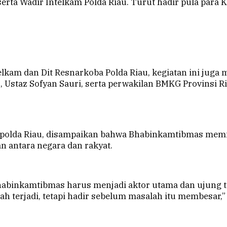
erta Wadir Intelkam Polda Riau. Turut hadir pula para K
elkam dan Dit Resnarkoba Polda Riau, kegiatan ini jug
., Ustaz Sofyan Sauri, serta perwakilan BMKG Provinsi R
olda Riau, disampaikan bahwa Bhabinkamtibmas memilik
n antara negara dan rakyat.
Bhabinkamtibmas harus menjadi aktor utama dan ujung
terjadi, tetapi hadir sebelum masalah itu membesar,” 