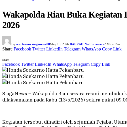
Wakapolda Riau Buka Kegiatan
2026
By
wartawan siaganews08
May 13, 2026
No Comments
2 Mins Read
DAERAH
Share
Facebook
Twitter
LinkedIn
Telegram
WhatsApp
Copy Link
Share
Facebook
Twitter
LinkedIn
WhatsApp
Telegram
Copy Link
SiagaNews – Wakapolda Riau secara resmi membuka 
dilaksanakan pada Rabu (13/5/2026) sekira pukul 09.00
Kegiatan tersebut dihadiri oleh sejumlah Pejabat Utama