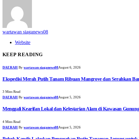
wartawan siaganews08
Website
KEEP READING
DAERAH
By
wartawan siaganews08
August 6, 2026
Ekspedisi Merah Putih Tanam Ribuan Mangrove dan Serahkan Ban
3 Mins Read
DAERAH
By
wartawan siaganews08
August 5, 2026
Menggali Kearifan Lokal dan Kelestarian Alam di Kawasan Gunun
4 Mins Read
DAERAH
By
wartawan siaganews08
August 5, 2026
Polsek Kandis Lakukan Pengecekan Rutin Tanaman Jagung untuk