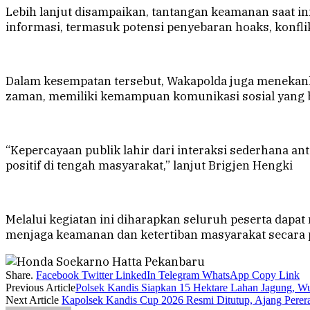
Lebih lanjut disampaikan, tantangan keamanan saat ini
informasi, termasuk potensi penyebaran hoaks, konfl
Dalam kesempatan tersebut, Wakapolda juga menek
zaman, memiliki kemampuan komunikasi sosial yang 
“Kepercayaan publik lahir dari interaksi sederhana a
positif di tengah masyarakat,” lanjut Brigjen Hengki
Melalui kegiatan ini diharapkan seluruh peserta dap
menjaga keamanan dan ketertiban masyarakat secara pr
Share.
Facebook
Twitter
LinkedIn
Telegram
WhatsApp
Copy Link
Previous Article
Polsek Kandis Siapkan 15 Hektare Lahan Jagung, W
Next Article
Kapolsek Kandis Cup 2026 Resmi Ditutup, Ajang Pererat