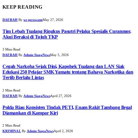
KEEP READING
DAERAH
By
ws perawang
May 27, 2026
Tim Lebah Tualang Ringkus Pasutri Pelaku Spesialis Curanmor,
Akui Beraksi di Tujuh TKP
3 Mins Read
DAERAH
By
Admin SiagaNews
May 5, 2026
Cegah Narkoba Sejak Dini, Kapolsek Tualang dan LAN Siak
Edukasi 250 Pelajar SMK Yamatu tentang Bahaya Narkotika dan
Tertib Berlalu Lintas
2 Mins Read
DAERAH
By
Admin SiagaNews
April 27, 2026
Polda Riau Konsisten Tindak PETI, Enam Rakit Tambang Ilegal
Diamankan di Kampar Kiri
2 Mins Read
KRIMINAL
By
Admin SiagaNews
April 2, 2026