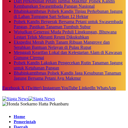
Dari Perkebunan Petani Jambai Makmur, Polsek Kandis
Kembangkan Swasembada Pangan Nasional
Bhabinkamtibmas Polsek Kandis Tinjau Perkebunan Jagung
di Lahan Tumpang Sari Seluas 12 Hektar
Polsek Kandis Bergerak Bersama Petani untuk Swasembada
Pangan, Pastikan Tanaman Tumbuh Subur
Wujudkan Generasi Muda Peduli Lingkungan, Bhuwana
Lestari Teluk Meranti Resmi Dikukuhkan
Ekspedisi Merah Putih Tanam Ribuan Mangrove dan
Serahkan Bantuan Nelayan di Pulau Rupat
Menggali Kearifan Lokal dan Kelestarian Alam di Kawasan
Gunung Ciremai
Polsek Kandis Lakukan Pengecekan Rutin Tanaman Jagung
untuk Ketahanan Pangan
Bhabinkamtibmas Polsek Kandis Jaga Kesuburan Tanaman
Jagung Bersama Petani Ayu Makmur
Facebook
X (Twitter)
Instagram
YouTube
LinkedIn
WhatsApp
Home
Pemerintah
Daerah