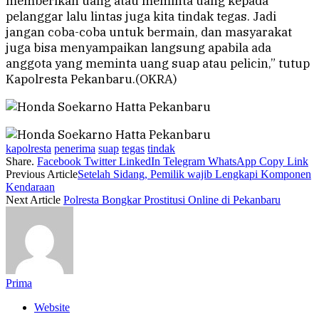
memberikan uang atau meminta uang kepada
pelanggar lalu lintas juga kita tindak tegas. Jadi
jangan coba-coba untuk bermain, dan masyarakat
juga bisa menyampaikan langsung apabila ada
anggota yang meminta uang suap atau pelicin,” tutup
Kapolresta Pekanbaru.(OKRA)
kapolresta
penerima
suap
tegas
tindak
Share.
Facebook
Twitter
LinkedIn
Telegram
WhatsApp
Copy Link
Previous Article
Setelah Sidang, Pemilik wajib Lengkapi Komponen
Kendaraan
Next Article
Polresta Bongkar Prostitusi Online di Pekanbaru
Prima
Website