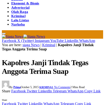
Ekonomi & Bisnis
Advertorial
Olah Raga
Kriminal
Lalu Lintas
Narkoba
Facebook
X (Twitter)
Instagram
YouTube
LinkedIn
WhatsApp
You are here:
siaga News
|
Kriminal
|
Kapolres Janji Tindak
Tegas Anggota Terima Suap
Kapolres Janji Tindak Tegas
Anggota Terima Suap
By
Prima
October 5, 2015
No Comments
2 Mins Read
KRIMINAL
Share
Facebook
Twitter
LinkedIn
Telegram
WhatsApp
Copy Link
Share
Facebook
Twitter
LinkedIn
WhatsApp
Telegram
Copy Link