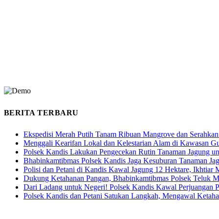
BERITA TERBARU
Ekspedisi Merah Putih Tanam Ribuan Mangrove dan Serahkan
Menggali Kearifan Lokal dan Kelestarian Alam di Kawasan G
Polsek Kandis Lakukan Pengecekan Rutin Tanaman Jagung u
Bhabinkamtibmas Polsek Kandis Jaga Kesuburan Tanaman Ja
Polisi dan Petani di Kandis Kawal Jagung 12 Hektare, Ikhtia
Dukung Ketahanan Pangan, Bhabinkamtibmas Polsek Teluk M
Dari Ladang untuk Negeri! Polsek Kandis Kawal Perjuangan
Polsek Kandis dan Petani Satukan Langkah, Mengawal Ketah