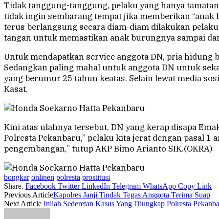
Tidak tanggung-tanggung, pelaku yang hanya tamatan 
tidak ingin sembarang tempat jika memberikan “anak 
terus berlangsung secara diam-diam dilakukan pelaku
tangan untuk memastikan anak burungnya sampai dan a
Untuk mendapatkan service anggota DN, pria hidung b
Sedangkan paling mahal untuk anggota DN untuk sekali
yang berumur 25 tahun keatas. Selain lewat media so
Kasat.
Kini atas ulahnya tersebut, DN yang kerap disapa Ema
Polresta Pekanbaru,” pelaku kita jerat dengan pasal 1
pengembangan,” tutup AKP Bimo Arianto SIK.(OKRA)
bongkar
onlinen
polresta
prostitusi
Share.
Facebook
Twitter
LinkedIn
Telegram
WhatsApp
Copy Link
Previous Article
Kapolres Janji Tindak Tegas Anggota Terima Suap
Next Article
Inilah Sederetan Kasus Yang Diungkap Polresta Pekanb