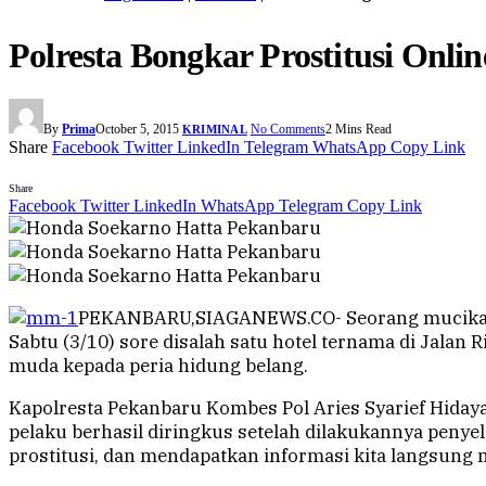
Polresta Bongkar Prostitusi Onli
By
Prima
October 5, 2015
No Comments
2 Mins Read
KRIMINAL
Share
Facebook
Twitter
LinkedIn
Telegram
WhatsApp
Copy Link
Share
Facebook
Twitter
LinkedIn
WhatsApp
Telegram
Copy Link
PEKANBARU,SIAGANEWS.CO- Seorang mucikari b
Sabtu (3/10) sore disalah satu hotel ternama di Jalan
muda kepada peria hidung belang.
Kapolresta Pekanbaru Kombes Pol Aries Syarief Hiday
pelaku berhasil diringkus setelah dilakukannya penyel
prostitusi, dan mendapatkan informasi kita langsung 