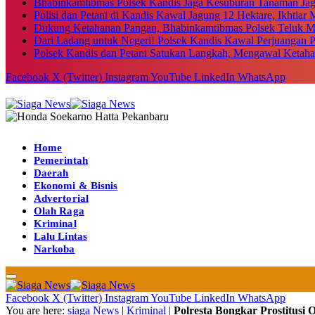
Bhabinkamtibmas Polsek Kandis Jaga Kesuburan Tanaman Ja
Polisi dan Petani di Kandis Kawal Jagung 12 Hektare, Ikhtia
Dukung Ketahanan Pangan, Bhabinkamtibmas Polsek Teluk M
Dari Ladang untuk Negeri! Polsek Kandis Kawal Perjuangan
Polsek Kandis dan Petani Satukan Langkah, Mengawal Ketah
Facebook
X (Twitter)
Instagram
YouTube
LinkedIn
WhatsApp
Home
Pemerintah
Daerah
Ekonomi & Bisnis
Advertorial
Olah Raga
Kriminal
Lalu Lintas
Narkoba
Facebook
X (Twitter)
Instagram
YouTube
LinkedIn
WhatsApp
You are here:
siaga News
|
Kriminal
|
Polresta Bongkar Prostitusi 