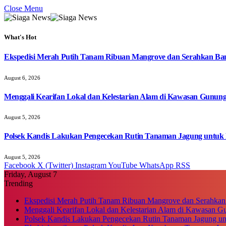
Close Menu
What's Hot
Ekspedisi Merah Putih Tanam Ribuan Mangrove dan Serahkan Ban
August 6, 2026
Menggali Kearifan Lokal dan Kelestarian Alam di Kawasan Gunun
August 5, 2026
Polsek Kandis Lakukan Pengecekan Rutin Tanaman Jagung untuk
August 5, 2026
Facebook
X (Twitter)
Instagram
YouTube
WhatsApp
RSS
Friday, August 7
Trending
Ekspedisi Merah Putih Tanam Ribuan Mangrove dan Serahkan
Menggali Kearifan Lokal dan Kelestarian Alam di Kawasan G
Polsek Kandis Lakukan Pengecekan Rutin Tanaman Jagung u