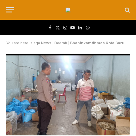
Facebook
X (Twitter)
Instagram
YouTube
LinkedIn
WhatsApp
You are here:
siaga News
|
Daerah
|
Bhabinkamtibmas Kota Baru Sambangi Toko Ikan Asin, Dukung Ketahanan Pangan dan Sampaikan Pesan Kamtibmas