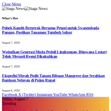
Close Menu
What's Hot
Polsek Kandis Bergerak Bersama Petani untuk Swasembada
Pangan, Pastikan Tanaman Tumbuh Subur
August 7, 2026
Wujudkan Generasi Muda Peduli Lingkungan, Bhuwana Lestari
Teluk Meranti Resmi Dikukuhkan
August 7, 2026
Ekspedisi Merah Putih Tanam Ribuan Mangrove dan Serahkan
Bantuan Nelayan di Pulau Rupat
August 6, 2026
Facebook
X (Twitter)
Instagram
YouTube
WhatsApp
RSS
Friday, August 7
Trending