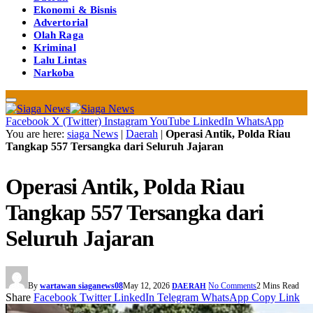
Ekonomi & Bisnis
Advertorial
Olah Raga
Kriminal
Lalu Lintas
Narkoba
Facebook
X (Twitter)
Instagram
YouTube
LinkedIn
WhatsApp
You are here:
siaga News
|
Daerah
|
Operasi Antik, Polda Riau
Tangkap 557 Tersangka dari Seluruh Jajaran
Operasi Antik, Polda Riau
Tangkap 557 Tersangka dari
Seluruh Jajaran
By
wartawan siaganews08
May 12, 2026
No Comments
2 Mins Read
DAERAH
Share
Facebook
Twitter
LinkedIn
Telegram
WhatsApp
Copy Link