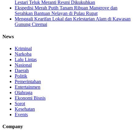
Lestari Teluk Meranti Resmi Dikukuhkan
Ekspedisi Merah Putih Tanam Ribuan Mangrove dan
Serahkan Bantuan Nelayan di Pulau Rupat
Menggali Kearifan Lokal dan Kelestarian Alam di Kawasan
Gunung Ciremai
News
Kriminal
Narkoba
Lalu Lintas
Nasional
Daerah
Politik
Pemerintahan
Entertainmen
Olahraga
Ekonomi Bisnis
Sorot
Kesehatan
Events
Company