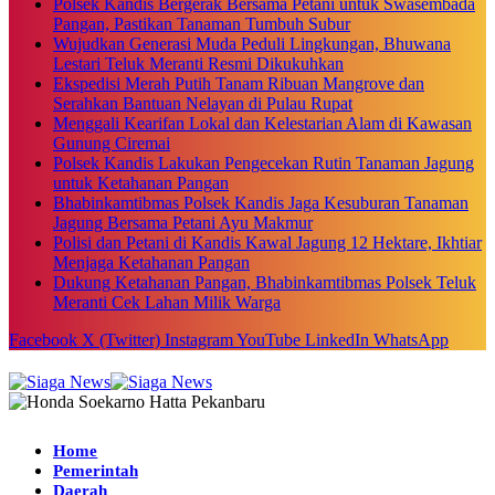
Polsek Kandis Bergerak Bersama Petani untuk Swasembada
Pangan, Pastikan Tanaman Tumbuh Subur
Wujudkan Generasi Muda Peduli Lingkungan, Bhuwana
Lestari Teluk Meranti Resmi Dikukuhkan
Ekspedisi Merah Putih Tanam Ribuan Mangrove dan
Serahkan Bantuan Nelayan di Pulau Rupat
Menggali Kearifan Lokal dan Kelestarian Alam di Kawasan
Gunung Ciremai
Polsek Kandis Lakukan Pengecekan Rutin Tanaman Jagung
untuk Ketahanan Pangan
Bhabinkamtibmas Polsek Kandis Jaga Kesuburan Tanaman
Jagung Bersama Petani Ayu Makmur
Polisi dan Petani di Kandis Kawal Jagung 12 Hektare, Ikhtiar
Menjaga Ketahanan Pangan
Dukung Ketahanan Pangan, Bhabinkamtibmas Polsek Teluk
Meranti Cek Lahan Milik Warga
Facebook
X (Twitter)
Instagram
YouTube
LinkedIn
WhatsApp
Home
Pemerintah
Daerah