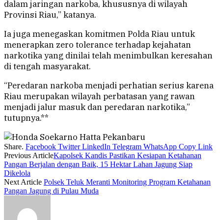
dalam jaringan narkoba, khususnya di wilayah
Provinsi Riau,” katanya.
Ia juga menegaskan komitmen Polda Riau untuk
menerapkan zero tolerance terhadap kejahatan
narkotika yang dinilai telah menimbulkan keresahan
di tengah masyarakat.
“Peredaran narkoba menjadi perhatian serius karena
Riau merupakan wilayah perbatasan yang rawan
menjadi jalur masuk dan peredaran narkotika,”
tutupnya.**
Share.
Facebook
Twitter
LinkedIn
Telegram
WhatsApp
Copy Link
Previous Article
Kapolsek Kandis Pastikan Kesiapan Ketahanan
Pangan Berjalan dengan Baik, 15 Hektar Lahan Jagung Siap
Dikelola
Next Article
Polsek Teluk Meranti Monitoring Program Ketahanan
Pangan Jagung di Pulau Muda