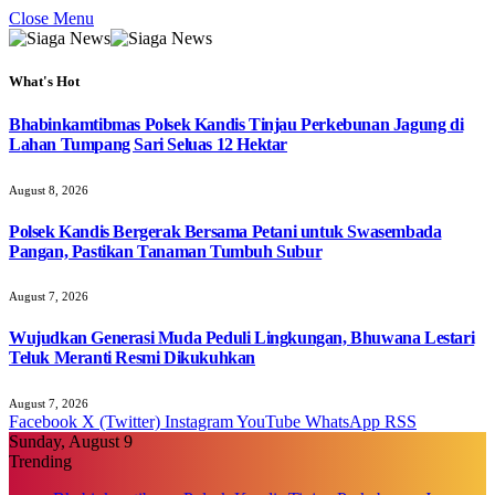
Close Menu
What's Hot
Bhabinkamtibmas Polsek Kandis Tinjau Perkebunan Jagung di
Lahan Tumpang Sari Seluas 12 Hektar
August 8, 2026
Polsek Kandis Bergerak Bersama Petani untuk Swasembada
Pangan, Pastikan Tanaman Tumbuh Subur
August 7, 2026
Wujudkan Generasi Muda Peduli Lingkungan, Bhuwana Lestari
Teluk Meranti Resmi Dikukuhkan
August 7, 2026
Facebook
X (Twitter)
Instagram
YouTube
WhatsApp
RSS
Sunday, August 9
Trending