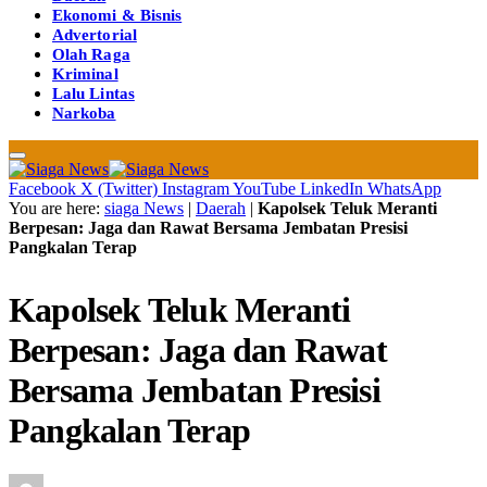
Ekonomi & Bisnis
Advertorial
Olah Raga
Kriminal
Lalu Lintas
Narkoba
Facebook
X (Twitter)
Instagram
YouTube
LinkedIn
WhatsApp
You are here:
siaga News
|
Daerah
|
Kapolsek Teluk Meranti
Berpesan: Jaga dan Rawat Bersama Jembatan Presisi
Pangkalan Terap
Kapolsek Teluk Meranti
Berpesan: Jaga dan Rawat
Bersama Jembatan Presisi
Pangkalan Terap