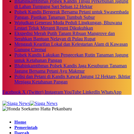
Bhabinkamtibmas Polsek Kandis Tinjau Perkebunan Jagung
di Lahan Tumpang Sari Seluas 12 Hektar
Polsek Kandis Bergerak Bersama Petani untuk Swasembada
Pangan, Pastikan Tanaman Tumbuh Subur
Wujudkan Generasi Muda Peduli Lingkungan, Bhuwana
Lestari Teluk Meranti Resmi Dikukuhkan
Ekspedisi Merah Putih Tanam Ribuan Mangrove dan
Serahkan Bantuan Nelayan di Pulau Rupat
Menggali Kearifan Lokal dan Kelestarian Alam di Kawasan
Gunung Ciremai
Polsek Kandis Lakukan Pengecekan Rutin Tanaman Jagung
untuk Ketahanan Pangan
Bhabinkamtibmas Polsek Kandis Jaga Kesuburan Tanaman
Jagung Bersama Petani Ayu Makmur
Polisi dan Petani di Kandis Kawal Jagung 12 Hektare, Ikhtiar
Menjaga Ketahanan Pangan
Facebook
X (Twitter)
Instagram
YouTube
LinkedIn
WhatsApp
Home
Pemerintah
Daerah