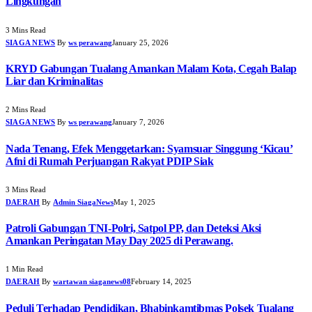
Lingkungan
3 Mins Read
SIAGA NEWS
By
ws perawang
January 25, 2026
KRYD Gabungan Tualang Amankan Malam Kota, Cegah Balap
Liar dan Kriminalitas
2 Mins Read
SIAGA NEWS
By
ws perawang
January 7, 2026
Nada Tenang, Efek Menggetarkan: Syamsuar Singgung ‘Kicau’
Afni di Rumah Perjuangan Rakyat PDIP Siak
3 Mins Read
DAERAH
By
Admin SiagaNews
May 1, 2025
Patroli Gabungan TNI-Polri, Satpol PP, dan Deteksi Aksi
Amankan Peringatan May Day 2025 di Perawang.
1 Min Read
DAERAH
By
wartawan siaganews08
February 14, 2025
Peduli Terhadap Pendidikan, Bhabinkamtibmas Polsek Tualang