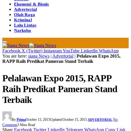
Ekonomi & Bisnis
Advertorial
Olah Raga
Kriminal
Lalu Lintas
Narkoba
Facebook
X (Twitter)
Instagram
YouTube
LinkedIn
WhatsApp
You are here:
siaga News
|
Advertorial
|
Pelalawan Expo 2015,
RAPP Raih Predikat Pameran Stand Terbaik
Pelalawan Expo 2015, RAPP
Raih Predikat Pameran Stand
Terbaik
By
Prima
October 15, 2015
Updated:
October 15, 2015
No
ADVERTORIAL
Comments
3 Mins Read
Share
Facebook
Twitter
LinkedIn
Telegram
WhatsApp
Copy Link