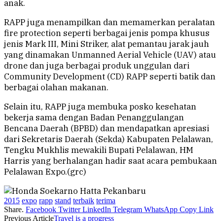
anak.
RAPP juga menampilkan dan memamerkan peralatan
fire protection seperti berbagai jenis pompa khusus
jenis Mark III, Mini Striker, alat pemantau jarak jauh
yang dinamakan Unmanned Aerial Vehicle (UAV) atau
drone dan juga berbagai produk unggulan dari
Community Development (CD) RAPP seperti batik dan
berbagai olahan makanan.
Selain itu, RAPP juga membuka posko kesehatan
bekerja sama dengan Badan Penanggulangan
Bencana Daerah (BPBD) dan mendapatkan apresiasi
dari Sekretaris Daerah (Sekda) Kabupaten Pelalawan,
Tengku Mukhlis mewakili Bupati Pelalawan, HM
Harris yang berhalangan hadir saat acara pembukaan
Pelalawan Expo.(grc)
2015
expo
rapp
stand
terbaik
terima
Share.
Facebook
Twitter
LinkedIn
Telegram
WhatsApp
Copy Link
Previous Article
Travel is a progress