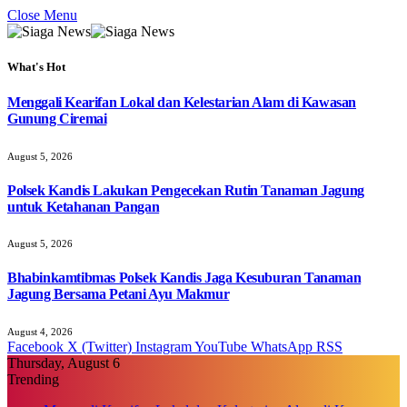
Close Menu
What's Hot
Menggali Kearifan Lokal dan Kelestarian Alam di Kawasan
Gunung Ciremai
August 5, 2026
Polsek Kandis Lakukan Pengecekan Rutin Tanaman Jagung
untuk Ketahanan Pangan
August 5, 2026
Bhabinkamtibmas Polsek Kandis Jaga Kesuburan Tanaman
Jagung Bersama Petani Ayu Makmur
August 4, 2026
Facebook
X (Twitter)
Instagram
YouTube
WhatsApp
RSS
Thursday, August 6
Trending