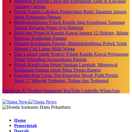
Menggali Kearifan Lokal dan Kelestarian Alam di Kawasan
Gunung Ciremai
Polsek Kandis Lakukan Pengecekan Rutin Tanaman Jagung
untuk Ketahanan Pangan
Bhabinkamtibmas Polsek Kandis Jaga Kesuburan Tanaman
Jagung Bersama Petani Ayu Makmur
Polisi dan Petani di Kandis Kawal Jagung 12 Hektare, Ikhtiar
Menjaga Ketahanan Pangan
Dukung Ketahanan Pangan, Bhabinkamtibmas Polsek Teluk
Meranti Cek Lahan Milik Warga
Dari Ladang untuk Negeri! Polsek Kandis Kawal Perjuangan
Petani Wujudkan Swasembada Pangan
Polsek Kandis dan Petani Satukan Langkah, Mengawal
Ketahanan Pangan untuk Masa Depan Bangsa
Kapolda Riau Lepas Tim Ekspedisi Merah Putih Presisi,
Sasar 17 Wilayah Terdepan, Terluar dan Tertinggal
Facebook
X (Twitter)
Instagram
YouTube
LinkedIn
WhatsApp
Home
Pemerintah
Daerah