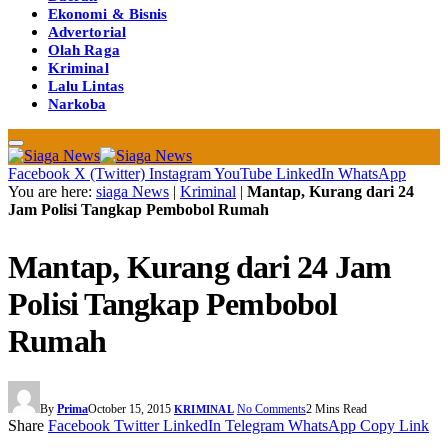
Ekonomi & Bisnis
Advertorial
Olah Raga
Kriminal
Lalu Lintas
Narkoba
Facebook
X (Twitter)
Instagram
YouTube
LinkedIn
WhatsApp
You are here:
siaga News
|
Kriminal
|
Mantap, Kurang dari 24
Jam Polisi Tangkap Pembobol Rumah
Mantap, Kurang dari 24 Jam
Polisi Tangkap Pembobol
Rumah
By
Prima
October 15, 2015
No Comments
2 Mins Read
KRIMINAL
Share
Facebook
Twitter
LinkedIn
Telegram
WhatsApp
Copy Link