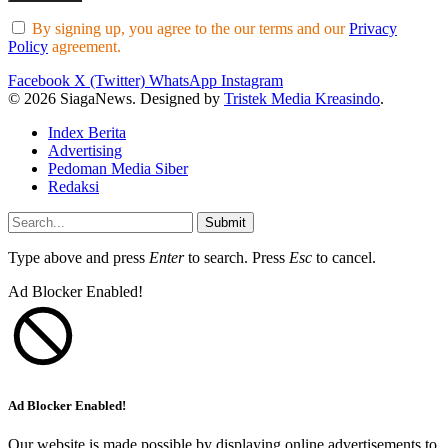
By signing up, you agree to the our terms and our
Privacy
Policy
agreement.
Facebook
X (Twitter)
WhatsApp
Instagram
© 2026 SiagaNews. Designed by
Tristek Media Kreasindo
.
Index Berita
Advertising
Pedoman Media Siber
Redaksi
Submit
Type above and press
Enter
to search. Press
Esc
to cancel.
Ad Blocker Enabled!
Ad Blocker Enabled!
Our website is made possible by displaying online advertisements to