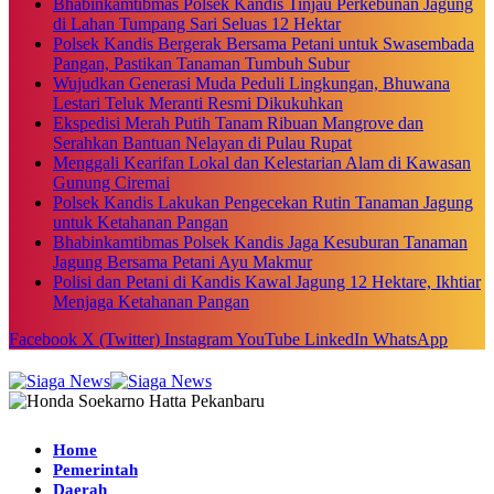
Bhabinkamtibmas Polsek Kandis Tinjau Perkebunan Jagung
di Lahan Tumpang Sari Seluas 12 Hektar
Polsek Kandis Bergerak Bersama Petani untuk Swasembada
Pangan, Pastikan Tanaman Tumbuh Subur
Wujudkan Generasi Muda Peduli Lingkungan, Bhuwana
Lestari Teluk Meranti Resmi Dikukuhkan
Ekspedisi Merah Putih Tanam Ribuan Mangrove dan
Serahkan Bantuan Nelayan di Pulau Rupat
Menggali Kearifan Lokal dan Kelestarian Alam di Kawasan
Gunung Ciremai
Polsek Kandis Lakukan Pengecekan Rutin Tanaman Jagung
untuk Ketahanan Pangan
Bhabinkamtibmas Polsek Kandis Jaga Kesuburan Tanaman
Jagung Bersama Petani Ayu Makmur
Polisi dan Petani di Kandis Kawal Jagung 12 Hektare, Ikhtiar
Menjaga Ketahanan Pangan
Facebook
X (Twitter)
Instagram
YouTube
LinkedIn
WhatsApp
Home
Pemerintah
Daerah