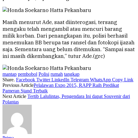
Masih menurut Ade, saat diinterogasi, tersang
mengaku telah mengambil atau mencuri barang
milik korban. Dari penangkapan itu, polisi berhasil
menemukan BB berupa tas ransel dan fotokopi ijazah
saja. Sementara uang belum ditemukan. “Sampai saat
ini masih dikembangkan,” tutur Ade.(grc)
mantap
pembobol
Polisi
rumah
tangkap
Share.
Facebook
Twitter
LinkedIn
Telegram
WhatsApp
Copy Link
Previous Article
Pelalawan Expo 2015, RAPP Raih Predikat
Pameran Stand Terbaik
Next Article
Tertib Lalulintas, Pengendara Ini dapat Souvenir dari
Polantas
Prima