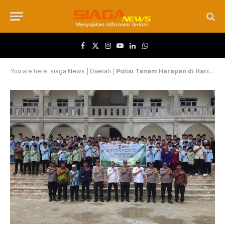
Facebook
X (Twitter)
Instagram
YouTube
LinkedIn
WhatsApp
You are here:
siaga News
|
Daerah
|
Polisi Tanam Harapan di Hari Bumi 2026, Kandis Bergerak untuk Masa Depan Hijau