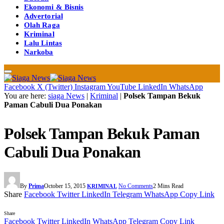
Ekonomi & Bisnis
Advertorial
Olah Raga
Kriminal
Lalu Lintas
Narkoba
Facebook
X (Twitter)
Instagram
YouTube
LinkedIn
WhatsApp
You are here:
siaga News
|
Kriminal
|
Polsek Tampan Bekuk
Paman Cabuli Dua Ponakan
Polsek Tampan Bekuk Paman
Cabuli Dua Ponakan
By
Prima
October 15, 2015
No Comments
2 Mins Read
KRIMINAL
Share
Facebook
Twitter
LinkedIn
Telegram
WhatsApp
Copy Link
Share
Facebook
Twitter
LinkedIn
WhatsApp
Telegram
Copy Link