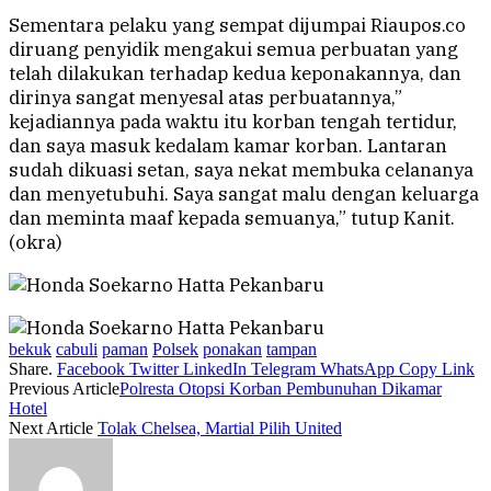
Sementara pelaku yang sempat dijumpai Riaupos.co
diruang penyidik mengakui semua perbuatan yang
telah dilakukan terhadap kedua keponakannya, dan
dirinya sangat menyesal atas perbuatannya,”
kejadiannya pada waktu itu korban tengah tertidur,
dan saya masuk kedalam kamar korban. Lantaran
sudah dikuasi setan, saya nekat membuka celananya
dan menyetubuhi. Saya sangat malu dengan keluarga
dan meminta maaf kepada semuanya,” tutup Kanit.
(okra)
bekuk
cabuli
paman
Polsek
ponakan
tampan
Share.
Facebook
Twitter
LinkedIn
Telegram
WhatsApp
Copy Link
Previous Article
Polresta Otopsi Korban Pembunuhan Dikamar
Hotel
Next Article
Tolak Chelsea, Martial Pilih United