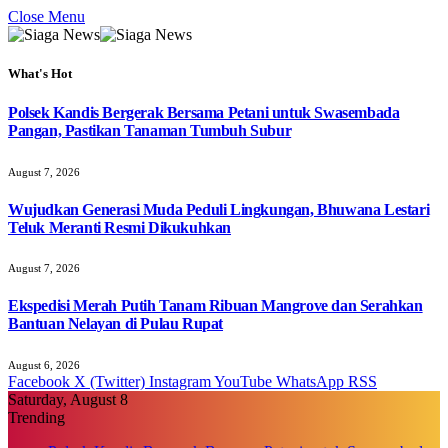
Close Menu
What's Hot
Polsek Kandis Bergerak Bersama Petani untuk Swasembada
Pangan, Pastikan Tanaman Tumbuh Subur
August 7, 2026
Wujudkan Generasi Muda Peduli Lingkungan, Bhuwana Lestari
Teluk Meranti Resmi Dikukuhkan
August 7, 2026
Ekspedisi Merah Putih Tanam Ribuan Mangrove dan Serahkan
Bantuan Nelayan di Pulau Rupat
August 6, 2026
Facebook
X (Twitter)
Instagram
YouTube
WhatsApp
RSS
Saturday, August 8
Trending