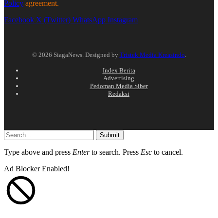
Policy
agreement.
Facebook
X (Twitter)
WhatsApp
Instagram
© 2026 SiagaNews. Designed by
Tristek Media Kreasindo
.
Index Berita
Advertising
Pedoman Media Siber
Redaksi
Submit
Type above and press
Enter
to search. Press
Esc
to cancel.
Ad Blocker Enabled!