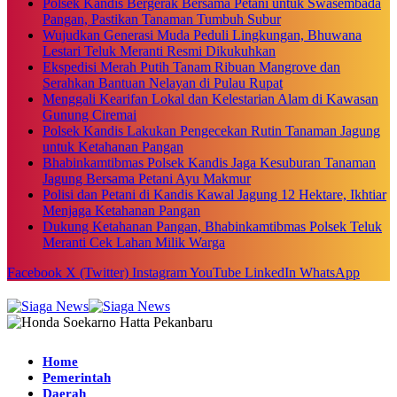
Polsek Kandis Bergerak Bersama Petani untuk Swasembada
Pangan, Pastikan Tanaman Tumbuh Subur
Wujudkan Generasi Muda Peduli Lingkungan, Bhuwana
Lestari Teluk Meranti Resmi Dikukuhkan
Ekspedisi Merah Putih Tanam Ribuan Mangrove dan
Serahkan Bantuan Nelayan di Pulau Rupat
Menggali Kearifan Lokal dan Kelestarian Alam di Kawasan
Gunung Ciremai
Polsek Kandis Lakukan Pengecekan Rutin Tanaman Jagung
untuk Ketahanan Pangan
Bhabinkamtibmas Polsek Kandis Jaga Kesuburan Tanaman
Jagung Bersama Petani Ayu Makmur
Polisi dan Petani di Kandis Kawal Jagung 12 Hektare, Ikhtiar
Menjaga Ketahanan Pangan
Dukung Ketahanan Pangan, Bhabinkamtibmas Polsek Teluk
Meranti Cek Lahan Milik Warga
Facebook
X (Twitter)
Instagram
YouTube
LinkedIn
WhatsApp
Home
Pemerintah
Daerah