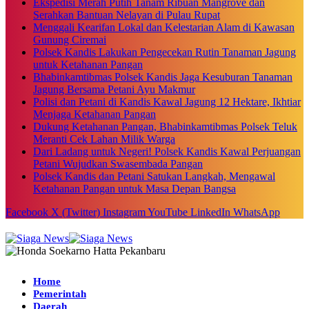
Ekspedisi Merah Putih Tanam Ribuan Mangrove dan
Serahkan Bantuan Nelayan di Pulau Rupat
Menggali Kearifan Lokal dan Kelestarian Alam di Kawasan
Gunung Ciremai
Polsek Kandis Lakukan Pengecekan Rutin Tanaman Jagung
untuk Ketahanan Pangan
Bhabinkamtibmas Polsek Kandis Jaga Kesuburan Tanaman
Jagung Bersama Petani Ayu Makmur
Polisi dan Petani di Kandis Kawal Jagung 12 Hektare, Ikhtiar
Menjaga Ketahanan Pangan
Dukung Ketahanan Pangan, Bhabinkamtibmas Polsek Teluk
Meranti Cek Lahan Milik Warga
Dari Ladang untuk Negeri! Polsek Kandis Kawal Perjuangan
Petani Wujudkan Swasembada Pangan
Polsek Kandis dan Petani Satukan Langkah, Mengawal
Ketahanan Pangan untuk Masa Depan Bangsa
Facebook
X (Twitter)
Instagram
YouTube
LinkedIn
WhatsApp
Home
Pemerintah
Daerah