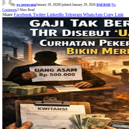
By
ws perawang
January 29, 2026
Updated:
January 29, 2026
No
DAERAH
Comments
3 Mins Read
Share
Facebook
Twitter
LinkedIn
Telegram
WhatsApp
Copy Link