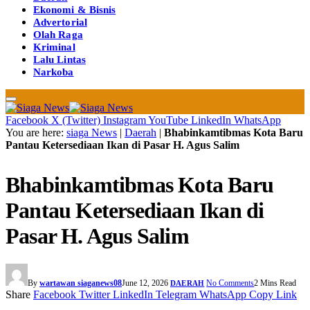
Ekonomi & Bisnis
Advertorial
Olah Raga
Kriminal
Lalu Lintas
Narkoba
Facebook
X (Twitter)
Instagram
YouTube
LinkedIn
WhatsApp
You are here:
siaga News
|
Daerah
|
Bhabinkamtibmas Kota Baru
Pantau Ketersediaan Ikan di Pasar H. Agus Salim
Bhabinkamtibmas Kota Baru
Pantau Ketersediaan Ikan di
Pasar H. Agus Salim
By
wartawan siaganews08
June 12, 2026
No Comments
2 Mins Read
DAERAH
Share
Facebook
Twitter
LinkedIn
Telegram
WhatsApp
Copy Link