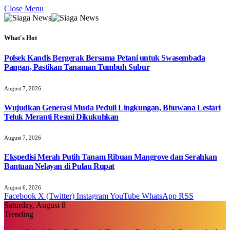
Close Menu
What's Hot
Polsek Kandis Bergerak Bersama Petani untuk Swasembada
Pangan, Pastikan Tanaman Tumbuh Subur
August 7, 2026
Wujudkan Generasi Muda Peduli Lingkungan, Bhuwana Lestari
Teluk Meranti Resmi Dikukuhkan
August 7, 2026
Ekspedisi Merah Putih Tanam Ribuan Mangrove dan Serahkan
Bantuan Nelayan di Pulau Rupat
August 6, 2026
Facebook
X (Twitter)
Instagram
YouTube
WhatsApp
RSS
Saturday, August 8
Trending