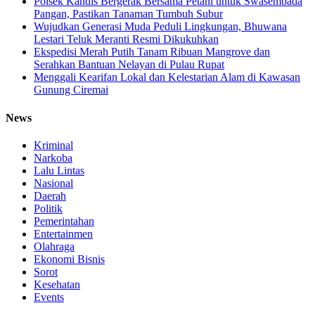
Polsek Kandis Bergerak Bersama Petani untuk Swasembada
Pangan, Pastikan Tanaman Tumbuh Subur
Wujudkan Generasi Muda Peduli Lingkungan, Bhuwana
Lestari Teluk Meranti Resmi Dikukuhkan
Ekspedisi Merah Putih Tanam Ribuan Mangrove dan
Serahkan Bantuan Nelayan di Pulau Rupat
Menggali Kearifan Lokal dan Kelestarian Alam di Kawasan
Gunung Ciremai
News
Kriminal
Narkoba
Lalu Lintas
Nasional
Daerah
Politik
Pemerintahan
Entertainmen
Olahraga
Ekonomi Bisnis
Sorot
Kesehatan
Events