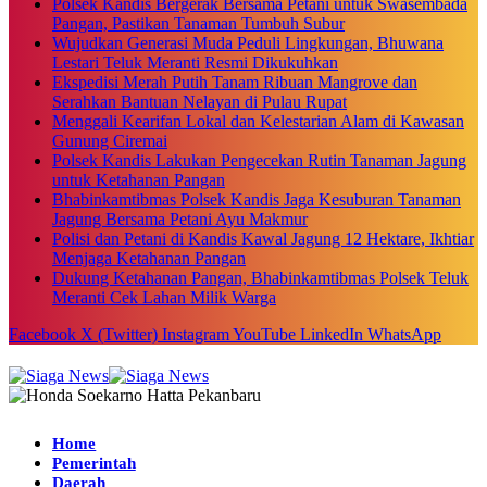
Polsek Kandis Bergerak Bersama Petani untuk Swasembada
Pangan, Pastikan Tanaman Tumbuh Subur
Wujudkan Generasi Muda Peduli Lingkungan, Bhuwana
Lestari Teluk Meranti Resmi Dikukuhkan
Ekspedisi Merah Putih Tanam Ribuan Mangrove dan
Serahkan Bantuan Nelayan di Pulau Rupat
Menggali Kearifan Lokal dan Kelestarian Alam di Kawasan
Gunung Ciremai
Polsek Kandis Lakukan Pengecekan Rutin Tanaman Jagung
untuk Ketahanan Pangan
Bhabinkamtibmas Polsek Kandis Jaga Kesuburan Tanaman
Jagung Bersama Petani Ayu Makmur
Polisi dan Petani di Kandis Kawal Jagung 12 Hektare, Ikhtiar
Menjaga Ketahanan Pangan
Dukung Ketahanan Pangan, Bhabinkamtibmas Polsek Teluk
Meranti Cek Lahan Milik Warga
Facebook
X (Twitter)
Instagram
YouTube
LinkedIn
WhatsApp
Home
Pemerintah
Daerah