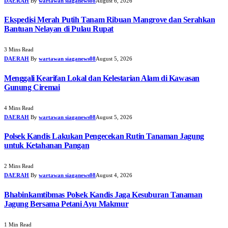
DAERAH
By
wartawan siaganews08
August 6, 2026
Ekspedisi Merah Putih Tanam Ribuan Mangrove dan Serahkan
Bantuan Nelayan di Pulau Rupat
3 Mins Read
DAERAH
By
wartawan siaganews08
August 5, 2026
Menggali Kearifan Lokal dan Kelestarian Alam di Kawasan
Gunung Ciremai
4 Mins Read
DAERAH
By
wartawan siaganews08
August 5, 2026
Polsek Kandis Lakukan Pengecekan Rutin Tanaman Jagung
untuk Ketahanan Pangan
2 Mins Read
DAERAH
By
wartawan siaganews08
August 4, 2026
Bhabinkamtibmas Polsek Kandis Jaga Kesuburan Tanaman
Jagung Bersama Petani Ayu Makmur
1 Min Read