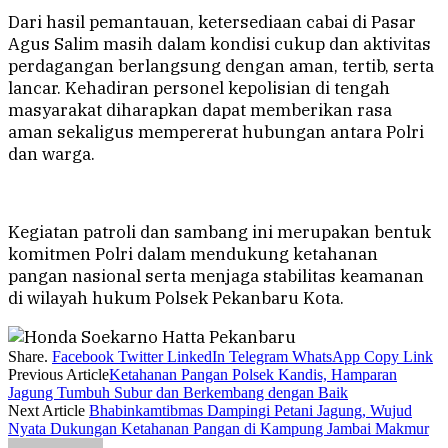
Dari hasil pemantauan, ketersediaan cabai di Pasar
Agus Salim masih dalam kondisi cukup dan aktivitas
perdagangan berlangsung dengan aman, tertib, serta
lancar. Kehadiran personel kepolisian di tengah
masyarakat diharapkan dapat memberikan rasa
aman sekaligus mempererat hubungan antara Polri
dan warga.
Kegiatan patroli dan sambang ini merupakan bentuk
komitmen Polri dalam mendukung ketahanan
pangan nasional serta menjaga stabilitas keamanan
di wilayah hukum Polsek Pekanbaru Kota.
Share.
Facebook
Twitter
LinkedIn
Telegram
WhatsApp
Copy Link
Previous Article
Ketahanan Pangan Polsek Kandis, Hamparan
Jagung Tumbuh Subur dan Berkembang dengan Baik
Next Article
Bhabinkamtibmas Dampingi Petani Jagung, Wujud
Nyata Dukungan Ketahanan Pangan di Kampung Jambai Makmur