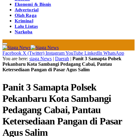
Ekonomi & Bisnis
Advertorial
Olah Raga
Kriminal
Lalu Lintas
Narkoba
Facebook
X (Twitter)
Instagram
YouTube
LinkedIn
WhatsApp
You are here:
siaga News
|
Daerah
|
Panit 3 Samapta Polsek
Pekanbaru Kota Sambangi Pedagang Cabai, Pantau
Ketersediaan Pangan di Pasar Agus Salim
Panit 3 Samapta Polsek
Pekanbaru Kota Sambangi
Pedagang Cabai, Pantau
Ketersediaan Pangan di Pasar
Agus Salim