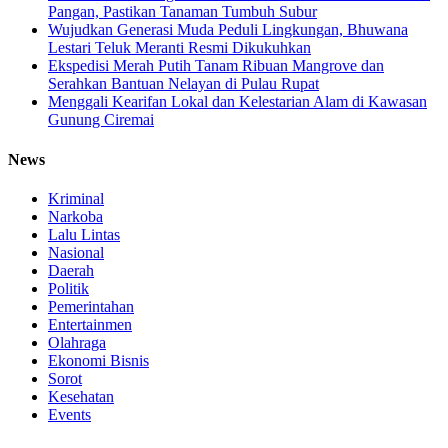
Pangan, Pastikan Tanaman Tumbuh Subur
Wujudkan Generasi Muda Peduli Lingkungan, Bhuwana
Lestari Teluk Meranti Resmi Dikukuhkan
Ekspedisi Merah Putih Tanam Ribuan Mangrove dan
Serahkan Bantuan Nelayan di Pulau Rupat
Menggali Kearifan Lokal dan Kelestarian Alam di Kawasan
Gunung Ciremai
News
Kriminal
Narkoba
Lalu Lintas
Nasional
Daerah
Politik
Pemerintahan
Entertainmen
Olahraga
Ekonomi Bisnis
Sorot
Kesehatan
Events