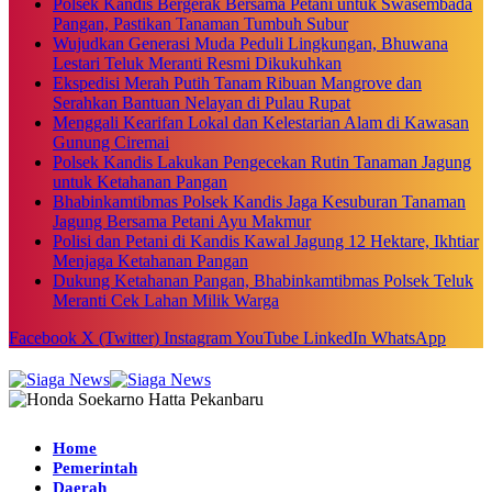
Polsek Kandis Bergerak Bersama Petani untuk Swasembada
Pangan, Pastikan Tanaman Tumbuh Subur
Wujudkan Generasi Muda Peduli Lingkungan, Bhuwana
Lestari Teluk Meranti Resmi Dikukuhkan
Ekspedisi Merah Putih Tanam Ribuan Mangrove dan
Serahkan Bantuan Nelayan di Pulau Rupat
Menggali Kearifan Lokal dan Kelestarian Alam di Kawasan
Gunung Ciremai
Polsek Kandis Lakukan Pengecekan Rutin Tanaman Jagung
untuk Ketahanan Pangan
Bhabinkamtibmas Polsek Kandis Jaga Kesuburan Tanaman
Jagung Bersama Petani Ayu Makmur
Polisi dan Petani di Kandis Kawal Jagung 12 Hektare, Ikhtiar
Menjaga Ketahanan Pangan
Dukung Ketahanan Pangan, Bhabinkamtibmas Polsek Teluk
Meranti Cek Lahan Milik Warga
Facebook
X (Twitter)
Instagram
YouTube
LinkedIn
WhatsApp
Home
Pemerintah
Daerah