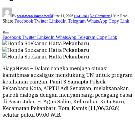
By
wartawan siaganews08
June 11, 2026
No Comments
1 Min Read
DAERAH
Share
Facebook
Twitter
LinkedIn
Telegram
WhatsApp
Copy Link
Share
Facebook
Twitter
LinkedIn
WhatsApp
Telegram
Copy Link
SiagaNews – Dalam rangka menjaga situasi
kamtibmas sekaligus mendukung UN untuk program
ketahanan pangan, Panit 3 Samapta Polsek
Pekanbaru Kota, AIPTU Adi Setiawan, melaksanakan
patroli dialogis dengan menyambangi pedagang cabai
di Pasar Jalan H. Agus Salim, Kelurahan Kota Baru,
Kecamatan Pekanbaru Kota, Kamis (11/06/2026)
sekitar pukul 09.00 WIB.