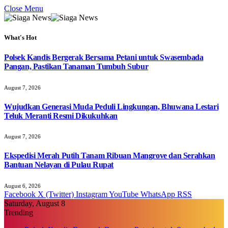
Close Menu
What's Hot
Polsek Kandis Bergerak Bersama Petani untuk Swasembada
Pangan, Pastikan Tanaman Tumbuh Subur
August 7, 2026
Wujudkan Generasi Muda Peduli Lingkungan, Bhuwana Lestari
Teluk Meranti Resmi Dikukuhkan
August 7, 2026
Ekspedisi Merah Putih Tanam Ribuan Mangrove dan Serahkan
Bantuan Nelayan di Pulau Rupat
August 6, 2026
Facebook
X (Twitter)
Instagram
YouTube
WhatsApp
RSS
Saturday, August 8
Trending