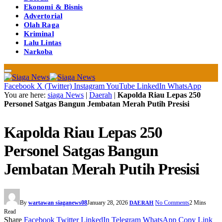
Ekonomi & Bisnis
Advertorial
Olah Raga
Kriminal
Lalu Lintas
Narkoba
Facebook
X (Twitter)
Instagram
YouTube
LinkedIn
WhatsApp
You are here:
siaga News
|
Daerah
|
Kapolda Riau Lepas 250
Personel Satgas Bangun Jembatan Merah Putih Presisi
Kapolda Riau Lepas 250
Personel Satgas Bangun
Jembatan Merah Putih Presisi
By
wartawan siaganews08
January 28, 2026
No Comments
2 Mins
DAERAH
Read
Share
Facebook
Twitter
LinkedIn
Telegram
WhatsApp
Copy Link