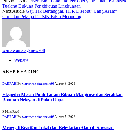
Previous Article
Beri Bibit Pohon ke Personel yang Ultah, Kapolsek
Tualang Dukung Penghijauan Lingkungan
Next Article
Gaji Tak Bertanggal, THR Disebut “Uang Asam”:
Curhatan Pekerja PT SJK Bikin Merinding
wartawan siaganews08
Website
KEEP READING
DAERAH
By
wartawan siaganews08
August 6, 2026
Ekspedisi Merah Putih Tanam Ribuan Mangrove dan Serahkan
Bantuan Nelayan di Pulau Rupat
3 Mins Read
DAERAH
By
wartawan siaganews08
August 5, 2026
Menggali Kearifan Lokal dan Kelestarian Alam di Kawasan