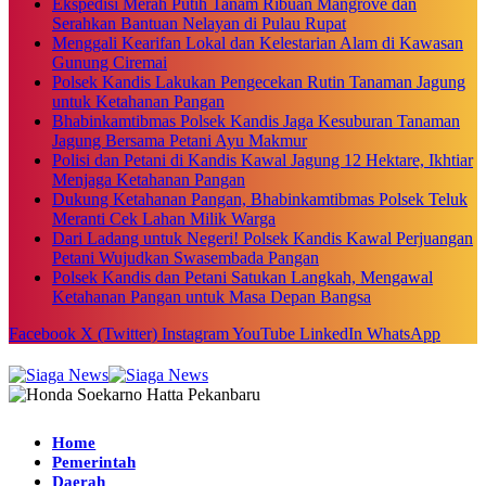
Ekspedisi Merah Putih Tanam Ribuan Mangrove dan
Serahkan Bantuan Nelayan di Pulau Rupat
Menggali Kearifan Lokal dan Kelestarian Alam di Kawasan
Gunung Ciremai
Polsek Kandis Lakukan Pengecekan Rutin Tanaman Jagung
untuk Ketahanan Pangan
Bhabinkamtibmas Polsek Kandis Jaga Kesuburan Tanaman
Jagung Bersama Petani Ayu Makmur
Polisi dan Petani di Kandis Kawal Jagung 12 Hektare, Ikhtiar
Menjaga Ketahanan Pangan
Dukung Ketahanan Pangan, Bhabinkamtibmas Polsek Teluk
Meranti Cek Lahan Milik Warga
Dari Ladang untuk Negeri! Polsek Kandis Kawal Perjuangan
Petani Wujudkan Swasembada Pangan
Polsek Kandis dan Petani Satukan Langkah, Mengawal
Ketahanan Pangan untuk Masa Depan Bangsa
Facebook
X (Twitter)
Instagram
YouTube
LinkedIn
WhatsApp
Home
Pemerintah
Daerah