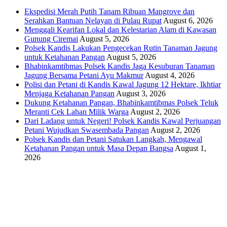
Ekspedisi Merah Putih Tanam Ribuan Mangrove dan
Serahkan Bantuan Nelayan di Pulau Rupat
August 6, 2026
Menggali Kearifan Lokal dan Kelestarian Alam di Kawasan
Gunung Ciremai
August 5, 2026
Polsek Kandis Lakukan Pengecekan Rutin Tanaman Jagung
untuk Ketahanan Pangan
August 5, 2026
Bhabinkamtibmas Polsek Kandis Jaga Kesuburan Tanaman
Jagung Bersama Petani Ayu Makmur
August 4, 2026
Polisi dan Petani di Kandis Kawal Jagung 12 Hektare, Ikhtiar
Menjaga Ketahanan Pangan
August 3, 2026
Dukung Ketahanan Pangan, Bhabinkamtibmas Polsek Teluk
Meranti Cek Lahan Milik Warga
August 2, 2026
Dari Ladang untuk Negeri! Polsek Kandis Kawal Perjuangan
Petani Wujudkan Swasembada Pangan
August 2, 2026
Polsek Kandis dan Petani Satukan Langkah, Mengawal
Ketahanan Pangan untuk Masa Depan Bangsa
August 1,
2026