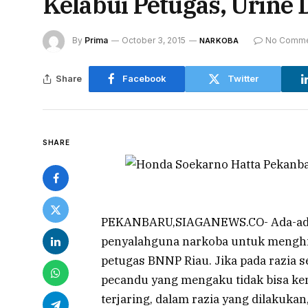
Kelabui Petugas, Urine D
By
Prima
October 3, 2015
No Comme
NARKOBA
Share
Facebook
Twitter
SHARE
PEKANBARU,SIAGANEWS.CO- Ada-ada 
penyalahguna narkoba untuk menghi
petugas BNNP Riau. Jika pada razia
pecandu yang mengaku tidak bisa ken
terjaring, dalam razia yang dilakukan