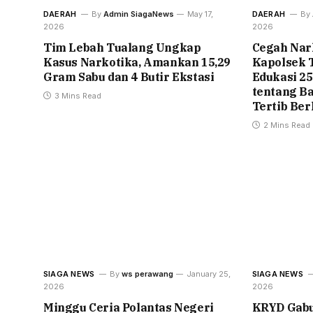
DAERAH
By
Admin SiagaNews
May 17,
DAERAH
By
2026
2026
Tim Lebah Tualang Ungkap
Cegah Nark
Kasus Narkotika, Amankan 15,29
Kapolsek 
Gram Sabu dan 4 Butir Ekstasi
Edukasi 2
tentang B
3 Mins Read
Tertib Ber
2 Mins Read
SIAGA NEWS
By
ws perawang
January 25,
SIAGA NEWS
2026
2026
Minggu Ceria Polantas Negeri
KRYD Gabu