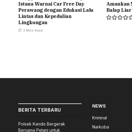
Istana Warnai Car Free Day
Amankan M
Perawang dengan Edukasi Lalu
Balap Liar
Lintas dan Kepedulian
Lingkungan
3 Mins Read
NEWS
BERITA TERBARU
Kriminal
Polsek Kandis Bergerak
Narkoba
Bersama Petani untuk