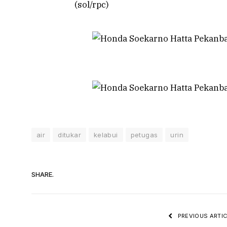
(sol/rpc)
air
ditukar
kelabui
petugas
urin
SHARE.
PREVIOUS ARTIC