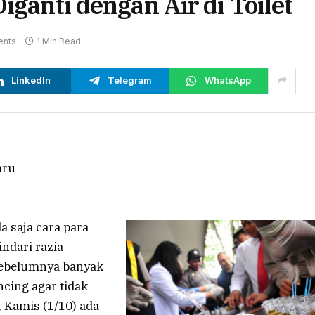
iganti dengan Air di Toilet
nts
1 Min Read
LinkedIn
Telegram
WhatsApp
saja cara para
ndari razia
 sebelumnya banyak
cing agar tidak
, Kamis (1/10) ada