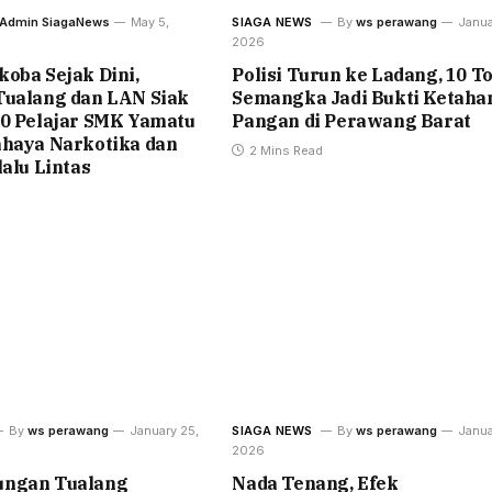
Admin SiagaNews
May 5,
SIAGA NEWS
By
ws perawang
Janua
2026
oba Sejak Dini,
Polisi Turun ke Ladang, 10 T
Tualang dan LAN Siak
Semangka Jadi Bukti Ketaha
50 Pelajar SMK Yamatu
Pangan di Perawang Barat
ahaya Narkotika dan
2 Mins Read
lalu Lintas
By
ws perawang
January 25,
SIAGA NEWS
By
ws perawang
Janua
2026
ngan Tualang
Nada Tenang, Efek