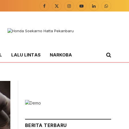
Facebook
X
Instagram
YouTube
LinkedIn
WhatsApp
(Twitter)
L
LALU LINTAS
NARKOBA
BERITA TERBARU