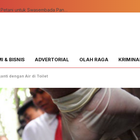
Polsek Kandis Bergerak Bersama Petani untuk Swasembada Pangan, Pastikan Tanaman Tumbuh Subur
 & BISNIS
ADVERTORIAL
OLAH RAGA
KRIMINA
anti dengan Air di Toilet