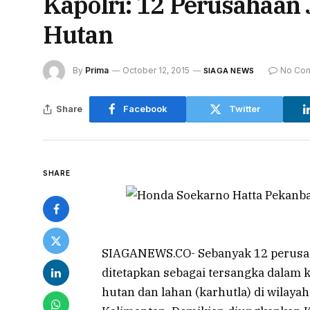
Kapolri: 12 Perusahaan
Hutan
By
Prima
October 12, 2015
No Co
SIAGA NEWS
Share
Facebook
Twitter
SHARE
SIAGANEWS.CO- Sebanyak 12 perusa
ditetapkan sebagai tersangka dalam 
hutan dan lahan (karhutla) di wilaya