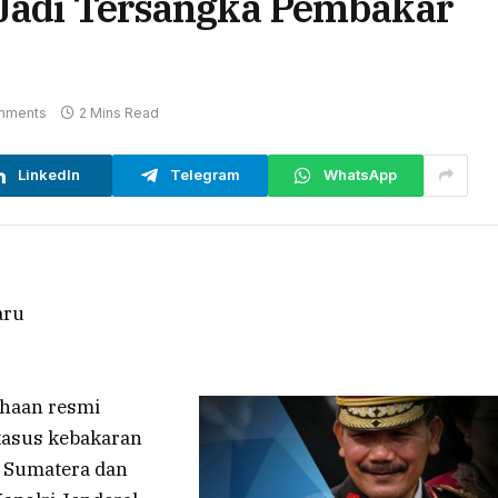
 Jadi Tersangka Pembakar
mments
2 Mins Read
LinkedIn
Telegram
WhatsApp
haan resmi
kasus kebakaran
h Sumatera dan