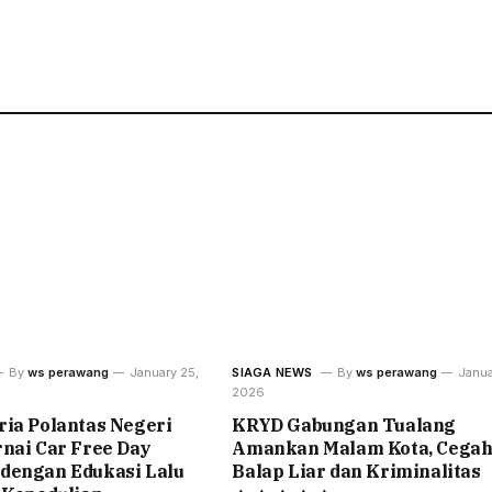
By
ws perawang
January 25,
SIAGA NEWS
By
ws perawang
Janua
2026
ia Polantas Negeri
KRYD Gabungan Tualang
nai Car Free Day
Amankan Malam Kota, Cega
dengan Edukasi Lalu
Balap Liar dan Kriminalitas