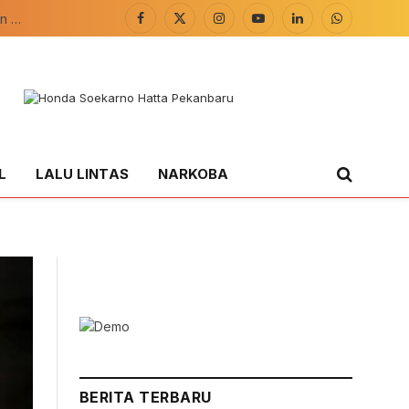
Bhabinkamtibmas Polsek Teluk Meranti Pantau Lahan Ketahanan Pangan
Facebook
X
Instagram
YouTube
LinkedIn
WhatsApp
(Twitter)
L
LALU LINTAS
NARKOBA
BERITA TERBARU