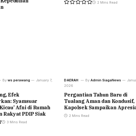
 Kepedulian
2 Mins Read
an
By
ws perawang
January 7,
DAERAH
By
Admin SiagaNews
Janua
2026
ng, Efek
Pergantian Tahun Baru di
kan: Syamsuar
Tualang Aman dan Kondusif,
Kicau’ Afni di Rumah
Kapolsek Sampaikan Apresia
n Rakyat PDIP Siak
2 Mins Read
3 Mins Read