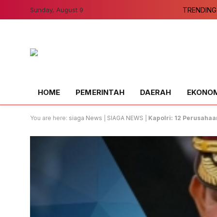
Sunday, August 9
TRENDING
HOME
PEMERINTAH
DAERAH
EKONOMI
You are here:
siaga News
|
SIAGA NEWS
|
Kapolri: 12 Perusaha