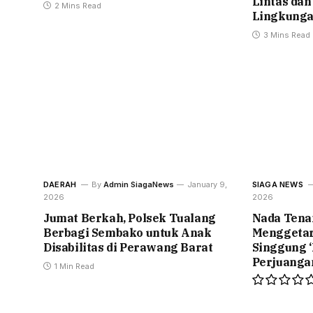
Lintas dan
2 Mins Read
Lingkung
3 Mins Read
DAERAH
By
Admin SiagaNews
January 9,
SIAGA NEWS
2026
2026
Jumat Berkah, Polsek Tualang
Nada Tena
Berbagi Sembako untuk Anak
Menggetar
Disabilitas di Perawang Barat
Singgung ‘
Perjuanga
1 Min Read