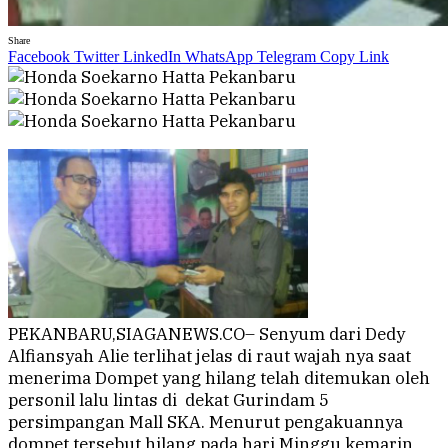
Share
Facebook
Twitter
LinkedIn
WhatsApp
Telegram
Copy Link
PEKANBARU,SIAGANEWS.CO– Senyum dari Dedy
Alfiansyah Alie terlihat jelas di raut wajah nya saat
menerima Dompet yang hilang telah ditemukan oleh
personil lalu lintas di dekat Gurindam 5
persimpangan Mall SKA. Menurut pengakuannya
dompet tersebut hilang pada hari Minggu kemarin