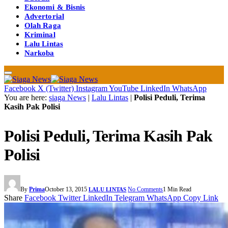
Ekonomi & Bisnis
Advertorial
Olah Raga
Kriminal
Lalu Lintas
Narkoba
Facebook
X (Twitter)
Instagram
YouTube
LinkedIn
WhatsApp
You are here:
siaga News
|
Lalu Lintas
|
Polisi Peduli, Terima
Kasih Pak Polisi
Polisi Peduli, Terima Kasih Pak
Polisi
By
Prima
October 13, 2015
No Comments
1 Min Read
LALU LINTAS
Share
Facebook
Twitter
LinkedIn
Telegram
WhatsApp
Copy Link