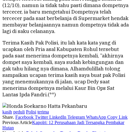
(12/10), namun ia tidak tahu pasti dimana dompetnya
tercecer, ia baru mengetahui Dompetnya telah
tercecer pada saat berbelanja di Supermarket hendak
membayar belanjaannya namun dompetnya tidak ada
lagi di saku celananya.
Terima Kasih Pak Polisi, itu lah kata kata yang di
ucapkan oleh Pria asal Kabupaten Rohul tersebut
pada saat menerima dompetnya kembali, ”akhirnya
dompet saya kembali, saya sudah kebingungan dan
gak tahu hilang nya dimana, Alhamdulillah tolong
sampaikan ucapan terima kasih saya buat pak Polisi
yang menemukannya di jalan, ucap Dedy saat
menerima dompetnya melalui Kaur Bin Ops Sat
Lantas Ipda Fandri.(**)
kasih
peduli
Polisi
terima
Share.
Facebook
Twitter
LinkedIn
Telegram
WhatsApp
Copy Link
Previous Article
Kapolri: 12 Perusahaan Jadi Tersangka Pembakar
Hutan