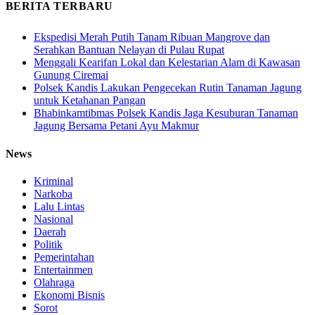
BERITA TERBARU
Ekspedisi Merah Putih Tanam Ribuan Mangrove dan
Serahkan Bantuan Nelayan di Pulau Rupat
Menggali Kearifan Lokal dan Kelestarian Alam di Kawasan
Gunung Ciremai
Polsek Kandis Lakukan Pengecekan Rutin Tanaman Jagung
untuk Ketahanan Pangan
Bhabinkamtibmas Polsek Kandis Jaga Kesuburan Tanaman
Jagung Bersama Petani Ayu Makmur
News
Kriminal
Narkoba
Lalu Lintas
Nasional
Daerah
Politik
Pemerintahan
Entertainmen
Olahraga
Ekonomi Bisnis
Sorot