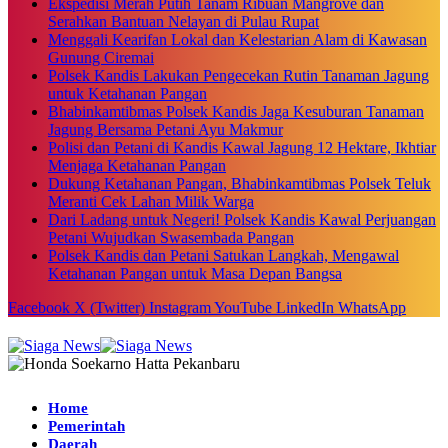
Ekspedisi Merah Putih Tanam Ribuan Mangrove dan
Serahkan Bantuan Nelayan di Pulau Rupat
Menggali Kearifan Lokal dan Kelestarian Alam di Kawasan
Gunung Ciremai
Polsek Kandis Lakukan Pengecekan Rutin Tanaman Jagung
untuk Ketahanan Pangan
Bhabinkamtibmas Polsek Kandis Jaga Kesuburan Tanaman
Jagung Bersama Petani Ayu Makmur
Polisi dan Petani di Kandis Kawal Jagung 12 Hektare, Ikhtiar
Menjaga Ketahanan Pangan
Dukung Ketahanan Pangan, Bhabinkamtibmas Polsek Teluk
Meranti Cek Lahan Milik Warga
Dari Ladang untuk Negeri! Polsek Kandis Kawal Perjuangan
Petani Wujudkan Swasembada Pangan
Polsek Kandis dan Petani Satukan Langkah, Mengawal
Ketahanan Pangan untuk Masa Depan Bangsa
Facebook
X (Twitter)
Instagram
YouTube
LinkedIn
WhatsApp
Home
Pemerintah
Daerah