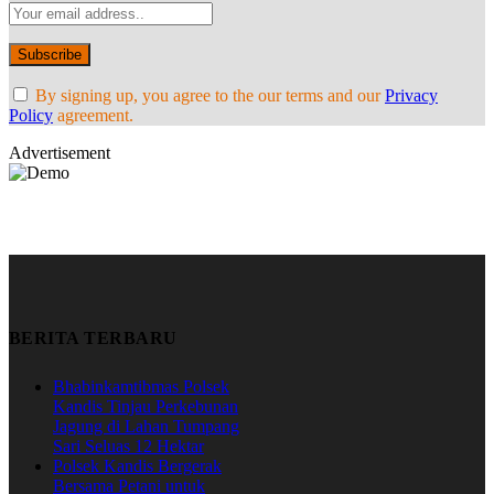
By signing up, you agree to the our terms and our
Privacy
Policy
agreement.
Advertisement
BERITA TERBARU
Bhabinkamtibmas Polsek
Kandis Tinjau Perkebunan
Jagung di Lahan Tumpang
Sari Seluas 12 Hektar
Polsek Kandis Bergerak
Bersama Petani untuk