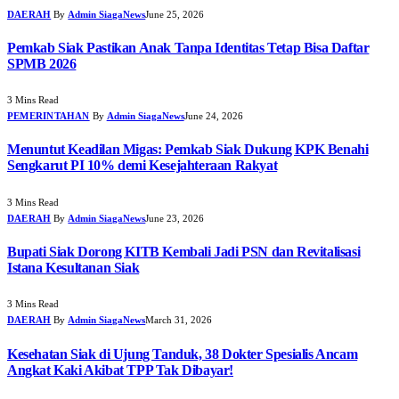
DAERAH
By
Admin SiagaNews
June 25, 2026
Pemkab Siak Pastikan Anak Tanpa Identitas Tetap Bisa Daftar
SPMB 2026
3 Mins Read
PEMERINTAHAN
By
Admin SiagaNews
June 24, 2026
Menuntut Keadilan Migas: Pemkab Siak Dukung KPK Benahi
Sengkarut PI 10% demi Kesejahteraan Rakyat
3 Mins Read
DAERAH
By
Admin SiagaNews
June 23, 2026
Bupati Siak Dorong KITB Kembali Jadi PSN dan Revitalisasi
Istana Kesultanan Siak
3 Mins Read
DAERAH
By
Admin SiagaNews
March 31, 2026
Kesehatan Siak di Ujung Tanduk, 38 Dokter Spesialis Ancam
Angkat Kaki Akibat TPP Tak Dibayar!