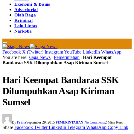
Ekonomi & Bisnis
Advertorial
Olah Raga
Kriminal
Lalu Lintas
Narkoba
Facebook
X (Twitter)
Instagram
YouTube
LinkedIn
WhatsApp
You are here:
siaga News
|
Pemerintahan
|
Hari Keempat
Bandaraa SSK Dilumpuhkan Asap Kiriman Sumsel
Hari Keempat Bandaraa SSK
Dilumpuhkan Asap Kiriman
Sumsel
By
Prima
September 29, 2015
No Comments
2 Mins Read
PEMERINTAHAN
Share
Facebook
Twitter
LinkedIn
Telegram
WhatsApp
Copy Link