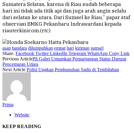
Sumatera Selatan, karena di Riau sudah beberapa
hari ini tidak ada titik api dan juga arah angin selalu
dari selatan ke utara. Dari Sumsel ke Riau,” papar staf
observasi BMKG Pekanbaru Indrawardani kepada
riauterkinicom.(rtc)
asap
bandara
dilumpuhkan
empat
hari
kiriman
sumsel
Share.
Facebook
Twitter
LinkedIn
Telegram
WhatsApp
Copy Link
Previous Article
Plt Gubri Umumkan Perpanjangan Status Darurat
Pencemaran Udara
Next Article
Polisi Ungkap Pembunuhan Sadis di Tembilahan
Prima
Website
KEEP READING