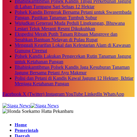
Bhabinkamtibmas Polsek Kandis Tinjau Perkebunan Jagung
di Lahan Tumpang Sari Seluas 12 Hektar
Polsek Kandis Bergerak Bersama Petani untuk Swasembada
Pangan, Pastikan Tanaman Tumbuh Subur
Wujudkan Generasi Muda Peduli Lingkungan, Bhuwana
Lestari Teluk Meranti Resmi Dikukuhkan
Ekspedisi Merah Putih Tanam Ribuan Mangrove dan
Serahkan Bantuan Nelayan di Pulau Rupat
Menggali Kearifan Lokal dan Kelestarian Alam di Kawasan
Gunung Ciremai
Polsek Kandis Lakukan Pengecekan Rutin Tanaman Jagung
untuk Ketahanan Pangan
Bhabinkamtibmas Polsek Kandis Jaga Kesuburan Tanaman
Jagung Bersama Petani Ayu Makmur
Polisi dan Petani di Kandis Kawal Jagung 12 Hektare, Ikhtiar
Menjaga Ketahanan Pangan
Facebook
X (Twitter)
Instagram
YouTube
LinkedIn
WhatsApp
Home
Pemerintah
Daerah