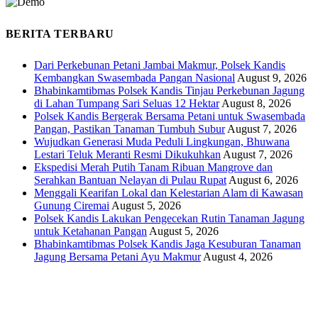
BERITA TERBARU
Dari Perkebunan Petani Jambai Makmur, Polsek Kandis
Kembangkan Swasembada Pangan Nasional
August 9, 2026
Bhabinkamtibmas Polsek Kandis Tinjau Perkebunan Jagung
di Lahan Tumpang Sari Seluas 12 Hektar
August 8, 2026
Polsek Kandis Bergerak Bersama Petani untuk Swasembada
Pangan, Pastikan Tanaman Tumbuh Subur
August 7, 2026
Wujudkan Generasi Muda Peduli Lingkungan, Bhuwana
Lestari Teluk Meranti Resmi Dikukuhkan
August 7, 2026
Ekspedisi Merah Putih Tanam Ribuan Mangrove dan
Serahkan Bantuan Nelayan di Pulau Rupat
August 6, 2026
Menggali Kearifan Lokal dan Kelestarian Alam di Kawasan
Gunung Ciremai
August 5, 2026
Polsek Kandis Lakukan Pengecekan Rutin Tanaman Jagung
untuk Ketahanan Pangan
August 5, 2026
Bhabinkamtibmas Polsek Kandis Jaga Kesuburan Tanaman
Jagung Bersama Petani Ayu Makmur
August 4, 2026