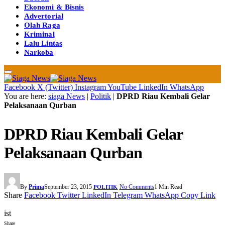
Ekonomi & Bisnis
Advertorial
Olah Raga
Kriminal
Lalu Lintas
Narkoba
Facebook
X (Twitter)
Instagram
YouTube
LinkedIn
WhatsApp
You are here:
siaga News
|
Politik
|
DPRD Riau Kembali Gelar
Pelaksanaan Qurban
DPRD Riau Kembali Gelar
Pelaksanaan Qurban
By
Prima
September 23, 2015
No Comments
1 Min Read
POLITIK
Share
Facebook
Twitter
LinkedIn
Telegram
WhatsApp
Copy Link
ist
Share