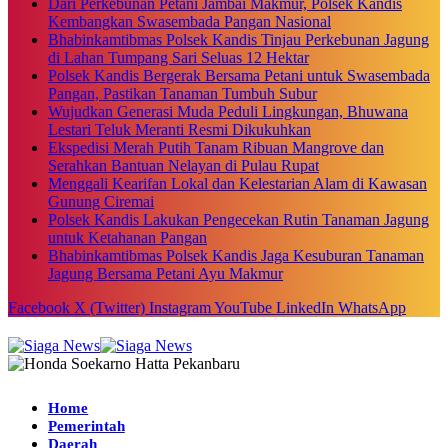
Dari Perkebunan Petani Jambai Makmur, Polsek Kandis
Kembangkan Swasembada Pangan Nasional
Bhabinkamtibmas Polsek Kandis Tinjau Perkebunan Jagung
di Lahan Tumpang Sari Seluas 12 Hektar
Polsek Kandis Bergerak Bersama Petani untuk Swasembada
Pangan, Pastikan Tanaman Tumbuh Subur
Wujudkan Generasi Muda Peduli Lingkungan, Bhuwana
Lestari Teluk Meranti Resmi Dikukuhkan
Ekspedisi Merah Putih Tanam Ribuan Mangrove dan
Serahkan Bantuan Nelayan di Pulau Rupat
Menggali Kearifan Lokal dan Kelestarian Alam di Kawasan
Gunung Ciremai
Polsek Kandis Lakukan Pengecekan Rutin Tanaman Jagung
untuk Ketahanan Pangan
Bhabinkamtibmas Polsek Kandis Jaga Kesuburan Tanaman
Jagung Bersama Petani Ayu Makmur
Facebook
X (Twitter)
Instagram
YouTube
LinkedIn
WhatsApp
Home
Pemerintah
Daerah