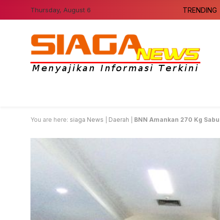
Thursday, August 6
TRENDING
You are here:
siaga News
|
Daerah
|
BNN Amankan 270 Kg Sabu J