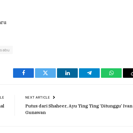
sabu
Facebook
Twitter
LinkedIn
Telegram
WhatsAp
LE
NEXT ARTICLE
al
Putus dari Shaheer, Ayu Ting Ting ‘Ditunggu’ Ivan
Gunawan