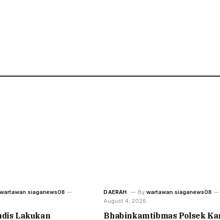
wartawan siaganews08
DAERAH
By
wartawan siaganews08
August 4, 2026
ndis Lakukan
Bhabinkamtibmas Polsek Ka