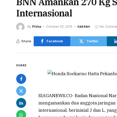
BNN Amankan 270 Kg Sa
Internasional
By
Prima
October 20, 2015
No Comme
DAERAH
Share
Facebook
Twitter
SHARE
SIAGANEWS.CO- Badan Nasional Nar
mengamankan dua anggota jaringan
internasional, berinisial J dan L, ya