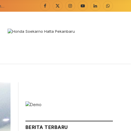
Menggali Kearifan Lokal dan Kelestarian Alam di Kawasan Gunung Ciremai
Facebook
X
Instagram
YouTube
LinkedIn
WhatsApp
(Twitter)
BERITA TERBARU