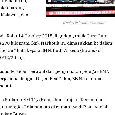
i. Selama ini,
alan barang
 Malaysia, dan
(Fachri Fahrudin/Okezone)
da Rabu 14 Oktober 2015 di gudang milik Citra Guna,
270 kilogram (kg). Narkotik itu dimasukkan ke dalam
ter air,” kata kepala BNN, Budi Waseso (Buwas) di
0/10/2015).
sus tersebut berawal dari pengamatan petugas BNN
ekerjasama dengan Dirjen Bea Cukai, BNN kemudian
sebut.
os Sudarso KM 11,5 Kelurahan Titipan, Kecamatan
 tersangka J diamankan di rumahnya di Riau setelah
ungkap Buwas.