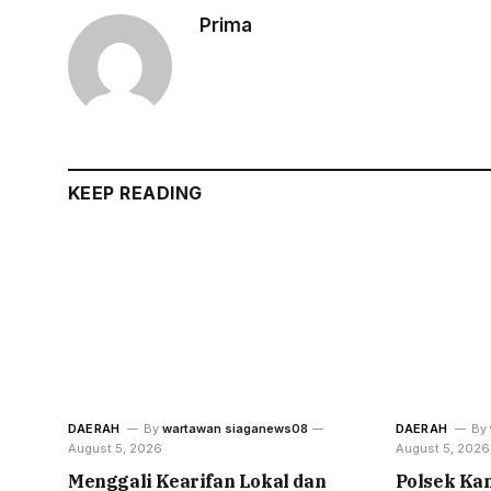
Prima
KEEP READING
DAERAH
By
wartawan siaganews08
DAERAH
By
August 5, 2026
August 5, 2026
Menggali Kearifan Lokal dan
Polsek Ka