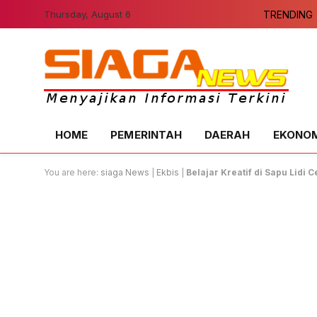
Thursday, August 6
TRENDING
HOME
PEMERINTAH
DAERAH
EKONOMI
You are here:
siaga News
|
Ekbis
|
Belajar Kreatif di Sapu Lidi C