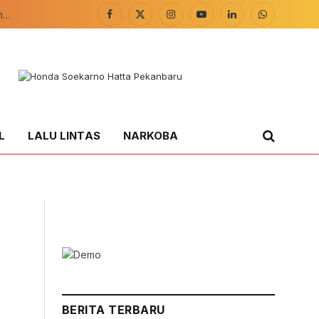
Menggali Kearifan Lokal dan Kelestarian Alam di Kawasan Gunung Ciremai
Facebook
X
Instagram
YouTube
LinkedIn
WhatsApp
(Twitter)
L
LALU LINTAS
NARKOBA
BERITA TERBARU