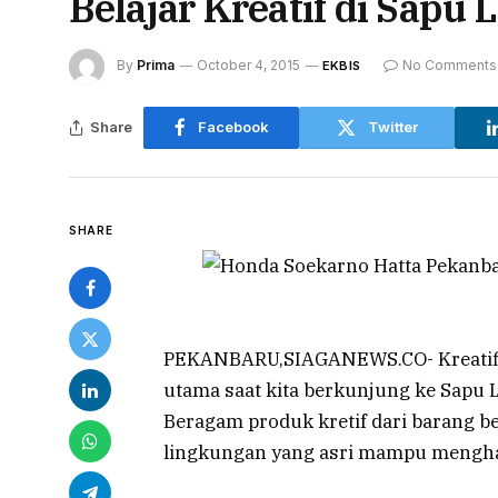
Belajar Kreatif di Sapu L
By
Prima
October 4, 2015
No Comments
EKBIS
Share
Facebook
Twitter
SHARE
PEKANBARU,SIAGANEWS.CO- Kreatifit
utama saat kita berkunjung ke Sapu L
Beragam produk kretif dari barang b
lingkungan yang asri mampu menghad