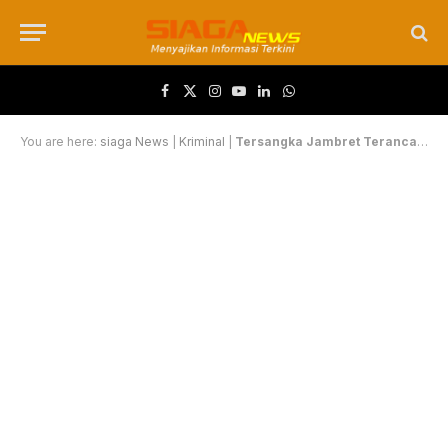
Facebook
X (Twitter)
Instagram
YouTube
LinkedIn
WhatsApp
You are here:
siaga News
|
Kriminal
|
Tersangka Jambret Terancam Hukuman Berat