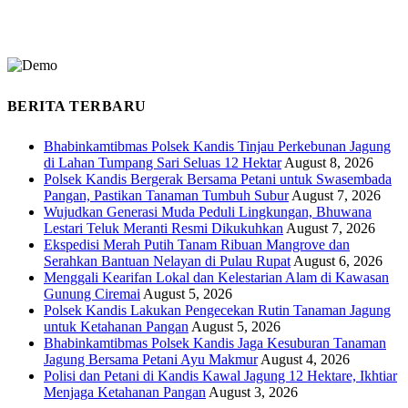
BERITA TERBARU
Bhabinkamtibmas Polsek Kandis Tinjau Perkebunan Jagung
di Lahan Tumpang Sari Seluas 12 Hektar
August 8, 2026
Polsek Kandis Bergerak Bersama Petani untuk Swasembada
Pangan, Pastikan Tanaman Tumbuh Subur
August 7, 2026
Wujudkan Generasi Muda Peduli Lingkungan, Bhuwana
Lestari Teluk Meranti Resmi Dikukuhkan
August 7, 2026
Ekspedisi Merah Putih Tanam Ribuan Mangrove dan
Serahkan Bantuan Nelayan di Pulau Rupat
August 6, 2026
Menggali Kearifan Lokal dan Kelestarian Alam di Kawasan
Gunung Ciremai
August 5, 2026
Polsek Kandis Lakukan Pengecekan Rutin Tanaman Jagung
untuk Ketahanan Pangan
August 5, 2026
Bhabinkamtibmas Polsek Kandis Jaga Kesuburan Tanaman
Jagung Bersama Petani Ayu Makmur
August 4, 2026
Polisi dan Petani di Kandis Kawal Jagung 12 Hektare, Ikhtiar
Menjaga Ketahanan Pangan
August 3, 2026