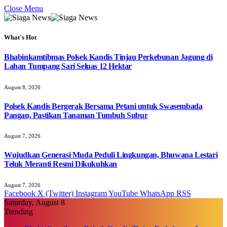
Close Menu
What's Hot
Bhabinkamtibmas Polsek Kandis Tinjau Perkebunan Jagung di
Lahan Tumpang Sari Seluas 12 Hektar
August 8, 2026
Polsek Kandis Bergerak Bersama Petani untuk Swasembada
Pangan, Pastikan Tanaman Tumbuh Subur
August 7, 2026
Wujudkan Generasi Muda Peduli Lingkungan, Bhuwana Lestari
Teluk Meranti Resmi Dikukuhkan
August 7, 2026
Facebook
X (Twitter)
Instagram
YouTube
WhatsApp
RSS
Saturday, August 8
Trending