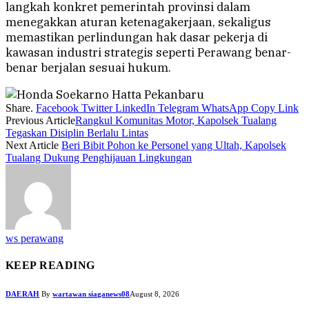
langkah konkret pemerintah provinsi dalam
menegakkan aturan ketenagakerjaan, sekaligus
memastikan perlindungan hak dasar pekerja di
kawasan industri strategis seperti Perawang benar-
benar berjalan sesuai hukum.
Share.
Facebook
Twitter
LinkedIn
Telegram
WhatsApp
Copy Link
Previous Article
Rangkul Komunitas Motor, Kapolsek Tualang
Tegaskan Disiplin Berlalu Lintas
Next Article
Beri Bibit Pohon ke Personel yang Ultah, Kapolsek
Tualang Dukung Penghijauan Lingkungan
ws perawang
KEEP READING
DAERAH
By
wartawan siaganews08
August 8, 2026