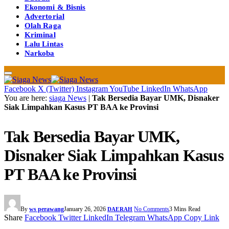
Ekonomi & Bisnis
Advertorial
Olah Raga
Kriminal
Lalu Lintas
Narkoba
Facebook
X (Twitter)
Instagram
YouTube
LinkedIn
WhatsApp
You are here:
siaga News
|
Tak Bersedia Bayar UMK, Disnaker
Siak Limpahkan Kasus PT BAA ke Provinsi
Tak Bersedia Bayar UMK,
Disnaker Siak Limpahkan Kasus
PT BAA ke Provinsi
By
ws perawang
January 26, 2026
No Comments
3 Mins Read
DAERAH
Share
Facebook
Twitter
LinkedIn
Telegram
WhatsApp
Copy Link