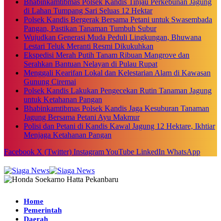
Bhabinkamtibmas Polsek Kandis Tinjau Perkebunan Jagung
di Lahan Tumpang Sari Seluas 12 Hektar
Polsek Kandis Bergerak Bersama Petani untuk Swasembada
Pangan, Pastikan Tanaman Tumbuh Subur
Wujudkan Generasi Muda Peduli Lingkungan, Bhuwana
Lestari Teluk Meranti Resmi Dikukuhkan
Ekspedisi Merah Putih Tanam Ribuan Mangrove dan
Serahkan Bantuan Nelayan di Pulau Rupat
Menggali Kearifan Lokal dan Kelestarian Alam di Kawasan
Gunung Ciremai
Polsek Kandis Lakukan Pengecekan Rutin Tanaman Jagung
untuk Ketahanan Pangan
Bhabinkamtibmas Polsek Kandis Jaga Kesuburan Tanaman
Jagung Bersama Petani Ayu Makmur
Polisi dan Petani di Kandis Kawal Jagung 12 Hektare, Ikhtiar
Menjaga Ketahanan Pangan
Facebook
X (Twitter)
Instagram
YouTube
LinkedIn
WhatsApp
Home
Pemerintah
Daerah