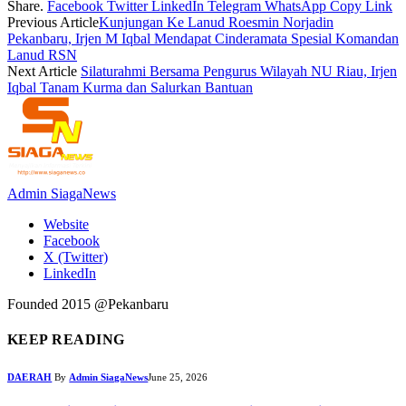
Share.
Facebook
Twitter
LinkedIn
Telegram
WhatsApp
Copy Link
Previous Article
Kunjungan Ke Lanud Roesmin Norjadin
Pekanbaru, Irjen M Iqbal Mendapat Cinderamata Spesial Komandan
Lanud RSN
Next Article
Silaturahmi Bersama Pengurus Wilayah NU Riau, Irjen
Iqbal Tanam Kurma dan Salurkan Bantuan
Admin SiagaNews
Website
Facebook
X (Twitter)
LinkedIn
Founded 2015 @Pekanbaru
KEEP READING
DAERAH
By
Admin SiagaNews
June 25, 2026