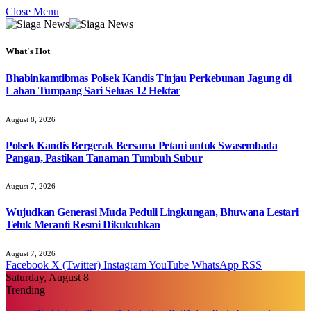
Close Menu
What's Hot
Bhabinkamtibmas Polsek Kandis Tinjau Perkebunan Jagung di
Lahan Tumpang Sari Seluas 12 Hektar
August 8, 2026
Polsek Kandis Bergerak Bersama Petani untuk Swasembada
Pangan, Pastikan Tanaman Tumbuh Subur
August 7, 2026
Wujudkan Generasi Muda Peduli Lingkungan, Bhuwana Lestari
Teluk Meranti Resmi Dikukuhkan
August 7, 2026
Facebook
X (Twitter)
Instagram
YouTube
WhatsApp
RSS
Saturday, August 8
Trending