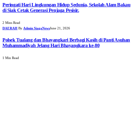
Peringati Hari Lingkungan Hidup Sedunia, Sekolah Alam Bakau
di Siak Cetak Generasi Penjaga Pesisir.
2 Mins Read
DAERAH
By
Admin SiagaNews
June 21, 2026
Polsek Tualang dan Bhayangkari Berbagi Kasih di Panti Asuhan
Muhammadiyah Jelang Hari Bhayangkara ke-80
1 Min Read