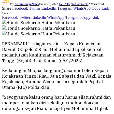
By
Admin SiagaNews
January 6, 2022
No Comments
2 Mins Read
EVENTS
Share
Facebook
Twitter
LinkedIn
Telegram
WhatsApp
Copy Link
Share
Facebook
Twitter
LinkedIn
WhatsApp
Telegram
Copy Link
PEKANBARU – siaganews.id – Kepala Kepolisian
Daerah (Kapolda) Riau, Mohammad Iqbal kembali
melanjutkan kunjungan silaturahmi di Kejaksaan
Tinggi (Kejati) Riau, Kamis, (6/01/2022).
Kedatangan M Iqbal langsung disambut oleh Kepala
Kejaksaan Tinggi Riau, Jaja Subagja dan Wakil Kepala
Kejaksaan, Hutama Wisnu serta sejumlah Pejabat
Utama (PJU) Polda Riau.
“Seyogyanya kalau orang baru harus silaturahmi dan
memperkenalkan diri sekaligus mohon doa dan
dukungan Kejati Riau,” ucap Irjen Mohammad Iqbal.