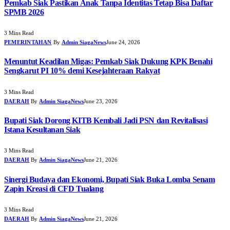
Pemkab Siak Pastikan Anak Tanpa Identitas Tetap Bisa Daftar
SPMB 2026
3 Mins Read
PEMERINTAHAN
By
Admin SiagaNews
June 24, 2026
Menuntut Keadilan Migas: Pemkab Siak Dukung KPK Benahi
Sengkarut PI 10% demi Kesejahteraan Rakyat
3 Mins Read
DAERAH
By
Admin SiagaNews
June 23, 2026
Bupati Siak Dorong KITB Kembali Jadi PSN dan Revitalisasi
Istana Kesultanan Siak
3 Mins Read
DAERAH
By
Admin SiagaNews
June 21, 2026
Sinergi Budaya dan Ekonomi, Bupati Siak Buka Lomba Senam
Zapin Kreasi di CFD Tualang
3 Mins Read
DAERAH
By
Admin SiagaNews
June 21, 2026