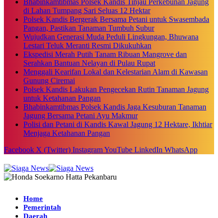
Bhabinkamtibmas Polsek Kandis Tinjau Perkebunan Jagung
di Lahan Tumpang Sari Seluas 12 Hektar
Polsek Kandis Bergerak Bersama Petani untuk Swasembada
Pangan, Pastikan Tanaman Tumbuh Subur
Wujudkan Generasi Muda Peduli Lingkungan, Bhuwana
Lestari Teluk Meranti Resmi Dikukuhkan
Ekspedisi Merah Putih Tanam Ribuan Mangrove dan
Serahkan Bantuan Nelayan di Pulau Rupat
Menggali Kearifan Lokal dan Kelestarian Alam di Kawasan
Gunung Ciremai
Polsek Kandis Lakukan Pengecekan Rutin Tanaman Jagung
untuk Ketahanan Pangan
Bhabinkamtibmas Polsek Kandis Jaga Kesuburan Tanaman
Jagung Bersama Petani Ayu Makmur
Polisi dan Petani di Kandis Kawal Jagung 12 Hektare, Ikhtiar
Menjaga Ketahanan Pangan
Facebook
X (Twitter)
Instagram
YouTube
LinkedIn
WhatsApp
Home
Pemerintah
Daerah