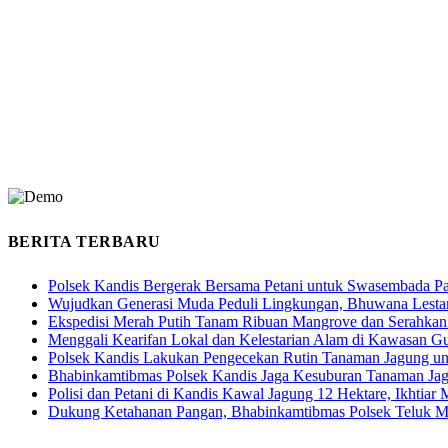
BERITA TERBARU
Polsek Kandis Bergerak Bersama Petani untuk Swasembada P
Wujudkan Generasi Muda Peduli Lingkungan, Bhuwana Lestar
Ekspedisi Merah Putih Tanam Ribuan Mangrove dan Serahkan
Menggali Kearifan Lokal dan Kelestarian Alam di Kawasan G
Polsek Kandis Lakukan Pengecekan Rutin Tanaman Jagung u
Bhabinkamtibmas Polsek Kandis Jaga Kesuburan Tanaman Ja
Polisi dan Petani di Kandis Kawal Jagung 12 Hektare, Ikhtia
Dukung Ketahanan Pangan, Bhabinkamtibmas Polsek Teluk M