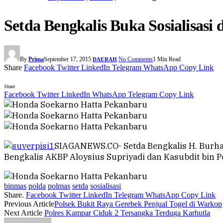
Setda Bengkalis Buka Sosialisasi 
By
Prima
September 17, 2015
No Comments
1 Min Read
DAERAH
Share
Facebook
Twitter
LinkedIn
Telegram
WhatsApp
Copy Link
Share
Facebook
Twitter
LinkedIn
WhatsApp
Telegram
Copy Link
SIAGANEWS.CO- Setda Bengkalis H. Burhan
Bengkalis AKBP Aloysius Supriyadi dan Kasubdit bin P
binmas
polda
polmas
setda
sosialisasi
Share.
Facebook
Twitter
LinkedIn
Telegram
WhatsApp
Copy Link
Previous Article
Polsek Bukit Raya Gerebek Penjual Togel di Warkop
Next Article
Polres Kampar Ciduk 2 Tersangka Terduga Karhutla