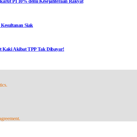
karut PI 10% demi Kesejahteraan Rakyat
 Kesultanan Siak
at Kaki Akibat TPP Tak Dibayar!
ics.
agreement.