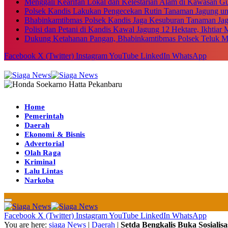
Menggali Kearifan Lokal dan Kelestarian Alam di Kawasan G
Polsek Kandis Lakukan Pengecekan Rutin Tanaman Jagung u
Bhabinkamtibmas Polsek Kandis Jaga Kesuburan Tanaman Ja
Polisi dan Petani di Kandis Kawal Jagung 12 Hektare, Ikhtia
Dukung Ketahanan Pangan, Bhabinkamtibmas Polsek Teluk M
Facebook
X (Twitter)
Instagram
YouTube
LinkedIn
WhatsApp
Home
Pemerintah
Daerah
Ekonomi & Bisnis
Advertorial
Olah Raga
Kriminal
Lalu Lintas
Narkoba
Facebook
X (Twitter)
Instagram
YouTube
LinkedIn
WhatsApp
You are here:
siaga News
|
Daerah
|
Setda Bengkalis Buka Sosialisa