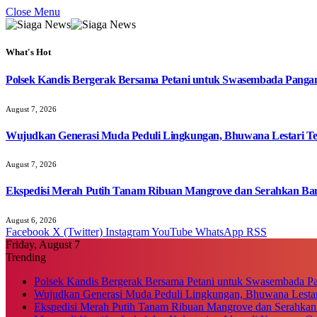
Close Menu
What's Hot
Polsek Kandis Bergerak Bersama Petani untuk Swasembada Pang
August 7, 2026
Wujudkan Generasi Muda Peduli Lingkungan, Bhuwana Lestari T
August 7, 2026
Ekspedisi Merah Putih Tanam Ribuan Mangrove dan Serahkan Ban
August 6, 2026
Facebook
X (Twitter)
Instagram
YouTube
WhatsApp
RSS
Friday, August 7
Trending
Polsek Kandis Bergerak Bersama Petani untuk Swasembada P
Wujudkan Generasi Muda Peduli Lingkungan, Bhuwana Lestar
Ekspedisi Merah Putih Tanam Ribuan Mangrove dan Serahkan