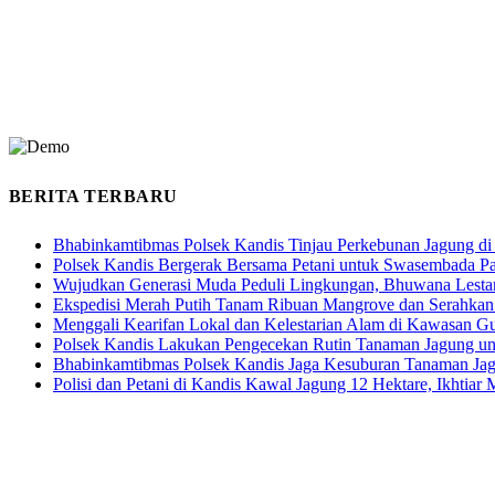
BERITA TERBARU
Bhabinkamtibmas Polsek Kandis Tinjau Perkebunan Jagung di
Polsek Kandis Bergerak Bersama Petani untuk Swasembada P
Wujudkan Generasi Muda Peduli Lingkungan, Bhuwana Lestar
Ekspedisi Merah Putih Tanam Ribuan Mangrove dan Serahkan
Menggali Kearifan Lokal dan Kelestarian Alam di Kawasan G
Polsek Kandis Lakukan Pengecekan Rutin Tanaman Jagung u
Bhabinkamtibmas Polsek Kandis Jaga Kesuburan Tanaman Ja
Polisi dan Petani di Kandis Kawal Jagung 12 Hektare, Ikhtia