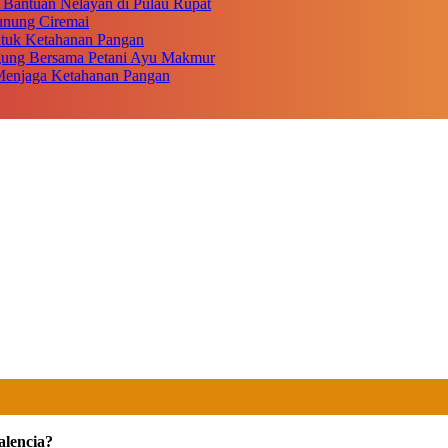
 Bantuan Nelayan di Pulau Rupat
unung Ciremai
ntuk Ketahanan Pangan
gung Bersama Petani Ayu Makmur
r Menjaga Ketahanan Pangan
alencia?