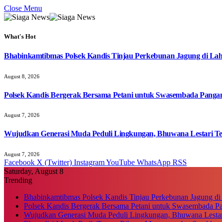
Close Menu
What's Hot
Bhabinkamtibmas Polsek Kandis Tinjau Perkebunan Jagung di Lah
August 8, 2026
Polsek Kandis Bergerak Bersama Petani untuk Swasembada Pang
August 7, 2026
Wujudkan Generasi Muda Peduli Lingkungan, Bhuwana Lestari T
August 7, 2026
Facebook
X (Twitter)
Instagram
YouTube
WhatsApp
RSS
Saturday, August 8
Trending
Bhabinkamtibmas Polsek Kandis Tinjau Perkebunan Jagung di
Polsek Kandis Bergerak Bersama Petani untuk Swasembada P
Wujudkan Generasi Muda Peduli Lingkungan, Bhuwana Lestar