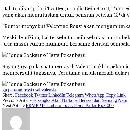
Hal itu dikutip dari Twitter jurnalis Bein Sport, Tan
yang akan memutuskan untuk pensiun setelah GP di Val
“Rumor menyebut Valentino Rossi akan mengumumkan pe
Meski demikian, hal tersebut masih sebatas rumor bel
juga masih cukup mumpuni bersaing dengan pembalap 
Sayangnya pada saat mentas di Valencia akhir pekan in
mempersulit tugasnya. Terutama untuk meraih gelar j
gp
pensiun
rossi
usai
valensia
Share.
Facebook
Twitter
LinkedIn
Telegram
WhatsApp
Copy Link
Previous Article
Tersangka Akui Narkoba Berasal dari Seorang Napi
Next Article
FRMPP Pekanbaru Tolak Perda Parkir Rp8.000