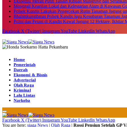
Ekspedisi Merah Putih Tanam Ribuan Mangrove dan Serahkan
Menggali Kearifan Lokal dan Kelestarian Alam di Kawasan G
Polsek Kandis Lakukan Pengecekan Rutin Tanaman Jagung u
Bhabinkamtibmas Polsek Kandis Jaga Kesuburan Tanaman Ja
Polisi dan Petani di Kandis Kawal Jagung 12 Hektare, Ikhtia
Facebook
X (Twitter)
Instagram
YouTube
LinkedIn
WhatsApp
Home
Pemerintah
Daerah
Ekonomi & Bisnis
Advertorial
Olah Raga
Kriminal
Lalu Lintas
Narkoba
Facebook
X (Twitter)
Instagram
YouTube
LinkedIn
WhatsApp
You are here:
siaga News
|
Olah Raga
|
Rossi Pensiun Setelah GP V