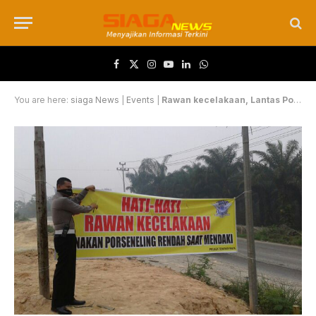
Facebook
X (Twitter)
Instagram
YouTube
LinkedIn
WhatsApp
You are here:
siaga News
|
Events
|
Rawan kecelakaan, Lantas Polsek Tenayan Raya ingatkan pengendara