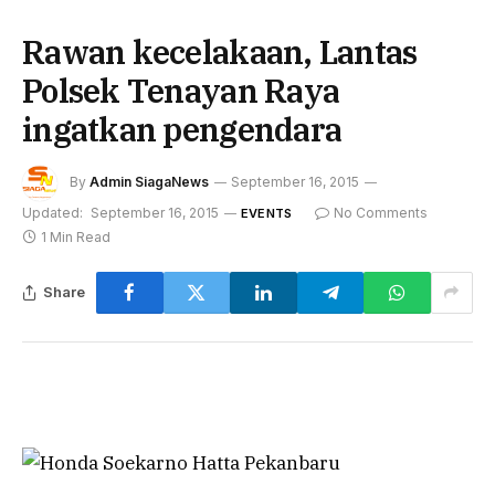
Rawan kecelakaan, Lantas
Polsek Tenayan Raya
ingatkan pengendara
By
Admin SiagaNews
September 16, 2015
Updated:
September 16, 2015
No Comments
EVENTS
1 Min Read
Share