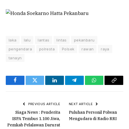
laka
lalu
lantas
lintas
pekanbaru
pengendara
polresta
Polsek
rawan
raya
tanayn
Facebook
Twitter
LinkedIn
Telegram
WhatsApp
Copy
Link
PREVIOUS ARTICLE
NEXT ARTICLE
Siaga News : Penderita
Puluhan Personil Polwan
ISPA Tembus 1.100 Jiwa,
Mengudara di Radio RRI
Pemkab Pelalawan Darurat