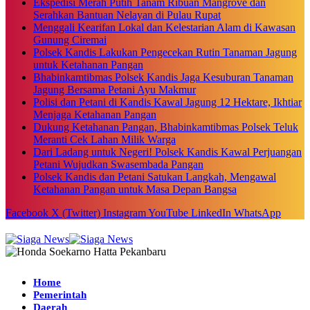
Ekspedisi Merah Putih Tanam Ribuan Mangrove dan
Serahkan Bantuan Nelayan di Pulau Rupat
Menggali Kearifan Lokal dan Kelestarian Alam di Kawasan
Gunung Ciremai
Polsek Kandis Lakukan Pengecekan Rutin Tanaman Jagung
untuk Ketahanan Pangan
Bhabinkamtibmas Polsek Kandis Jaga Kesuburan Tanaman
Jagung Bersama Petani Ayu Makmur
Polisi dan Petani di Kandis Kawal Jagung 12 Hektare, Ikhtiar
Menjaga Ketahanan Pangan
Dukung Ketahanan Pangan, Bhabinkamtibmas Polsek Teluk
Meranti Cek Lahan Milik Warga
Dari Ladang untuk Negeri! Polsek Kandis Kawal Perjuangan
Petani Wujudkan Swasembada Pangan
Polsek Kandis dan Petani Satukan Langkah, Mengawal
Ketahanan Pangan untuk Masa Depan Bangsa
Facebook
X (Twitter)
Instagram
YouTube
LinkedIn
WhatsApp
Home
Pemerintah
Daerah