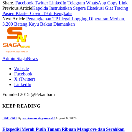
Share.
Facebook
Twitter
LinkedIn
Telegram
WhatsApp
Copy Link
Previous Article
Kapolda Instruksikan Segera Eksekusi Giat Tracing
Pasien Klaster Covid-19 di Bengkalis
Next Article
Penangkapan TP Illegal Logging Diperairan Merbau,
3.200 Batang Kayu Bakau Diamankan
Admin SiagaNews
Website
Facebook
X (Twitter)
LinkedIn
Founded 2015 @Pekanbaru
KEEP READING
DAERAH
By
wartawan siaganews08
August 6, 2026
Ekspedisi Merah Putih Tanam Ribuan Mangrove dan Serahkan