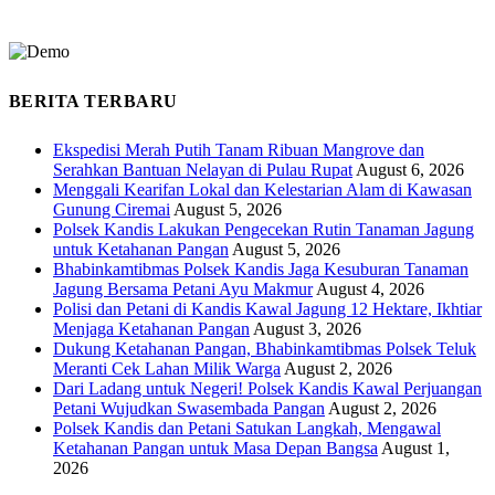
BERITA TERBARU
Ekspedisi Merah Putih Tanam Ribuan Mangrove dan
Serahkan Bantuan Nelayan di Pulau Rupat
August 6, 2026
Menggali Kearifan Lokal dan Kelestarian Alam di Kawasan
Gunung Ciremai
August 5, 2026
Polsek Kandis Lakukan Pengecekan Rutin Tanaman Jagung
untuk Ketahanan Pangan
August 5, 2026
Bhabinkamtibmas Polsek Kandis Jaga Kesuburan Tanaman
Jagung Bersama Petani Ayu Makmur
August 4, 2026
Polisi dan Petani di Kandis Kawal Jagung 12 Hektare, Ikhtiar
Menjaga Ketahanan Pangan
August 3, 2026
Dukung Ketahanan Pangan, Bhabinkamtibmas Polsek Teluk
Meranti Cek Lahan Milik Warga
August 2, 2026
Dari Ladang untuk Negeri! Polsek Kandis Kawal Perjuangan
Petani Wujudkan Swasembada Pangan
August 2, 2026
Polsek Kandis dan Petani Satukan Langkah, Mengawal
Ketahanan Pangan untuk Masa Depan Bangsa
August 1,
2026