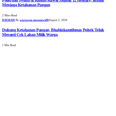
Polisi dan Petani di Kandis Kawal Jagung 12 Hektare, Ikhtiar
Menjaga Ketahanan Pangan
2 Mins Read
DAERAH
By
wartawan siaganews08
August 2, 2026
Dukung Ketahanan Pangan, Bhabinkamtibmas Polsek Teluk
Meranti Cek Lahan Milik Warga
1 Min Read