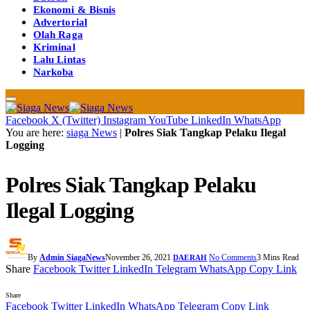
Ekonomi & Bisnis
Advertorial
Olah Raga
Kriminal
Lalu Lintas
Narkoba
Facebook
X (Twitter)
Instagram
YouTube
LinkedIn
WhatsApp
You are here:
siaga News
|
Polres Siak Tangkap Pelaku Ilegal
Logging
Polres Siak Tangkap Pelaku
Ilegal Logging
By
Admin SiagaNews
November 26, 2021
No Comments
3 Mins Read
DAERAH
Share
Facebook
Twitter
LinkedIn
Telegram
WhatsApp
Copy Link
Share
Facebook
Twitter
LinkedIn
WhatsApp
Telegram
Copy Link