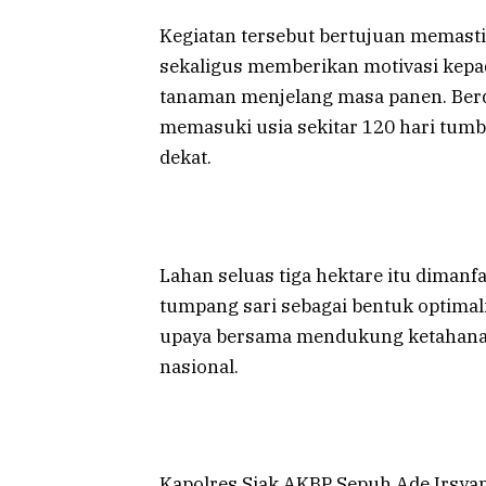
Kegiatan tersebut bertujuan memas
sekaligus memberikan motivasi kepad
tanaman menjelang masa panen. Berda
memasuki usia sekitar 120 hari tumb
dekat.
Lahan seluas tiga hektare itu dimanf
tumpang sari sebagai bentuk optimali
upaya bersama mendukung ketahana
nasional.
Kapolres Siak AKBP Sepuh Ade Irsyam S