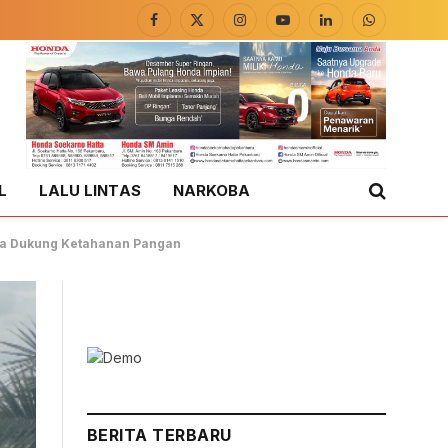
Facebook
X
Instagram
YouTube
LinkedIn
WhatsApp
(Twitter)
L
LALU LINTAS
NARKOBA
ta Dukung Ketahanan Pangan
BERITA TERBARU