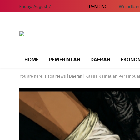
Friday, August 7
TRENDING
HOME
PEMERINTAH
DAERAH
EKONOMI
You are here:
siaga News
|
Daerah
|
Kasus Kematian Perempuan