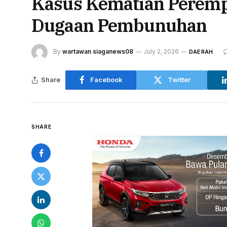
Kasus Kematian Perempu
Dugaan Pembunuhan
By
wartawan siaganews08
July 2, 2026
DAERAH
Share
Facebook
Twitter
SHARE