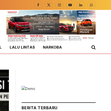
Facebook
X
Instagram
YouTube
LinkedIn
WhatsApp
(Twitter)
L
LALU LINTAS
NARKOBA
BERITA TERBARU