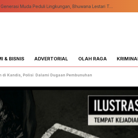
Wujudkan Generasi Muda Peduli Lingkungan, Bhuwana Lestari Teluk Meranti Resmi Dikukuhkan
 & BISNIS
ADVERTORIAL
OLAH RAGA
KRIMINA
 di Kandis, Polisi Dalami Dugaan Pembunuhan