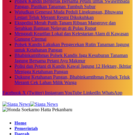
Polsek Kandis Bergerak Bersama Petani untuk Swasembada
Pangan, Pastikan Tanaman Tumbuh Subur
Wujudkan Generasi Muda Peduli Lingkungan, Bhuwana
Lestari Teluk Meranti Resmi Dikukuhkan
Ekspedisi Merah Putih Tanam Ribuan Mangrove dan
Serahkan Bantuan Nelayan di Pulau Rupat
Menggali Kearifan Lokal dan Kelestarian Alam di Kawasan
Gunung Ciremai
Polsek Kandis Lakukan Pengecekan Rutin Tanaman Jagung
untuk Ketahanan Pangan
Bhabinkamtibmas Polsek Kandis Jaga Kesuburan Tanaman
Jagung Bersama Petani Ayu Makmur
Polisi dan Petani di Kandis Kawal Jagung 12 Hektare, Ikhtiar
Menjaga Ketahanan Pangan
Dukung Ketahanan Pangan, Bhabinkamtibmas Polsek Teluk
Meranti Cek Lahan Milik Warga
Facebook
X (Twitter)
Instagram
YouTube
LinkedIn
WhatsApp
Home
Pemerintah
Daerah