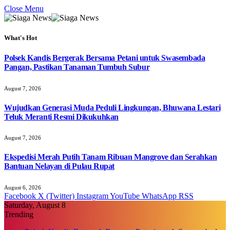
Close Menu
What's Hot
Polsek Kandis Bergerak Bersama Petani untuk Swasembada
Pangan, Pastikan Tanaman Tumbuh Subur
August 7, 2026
Wujudkan Generasi Muda Peduli Lingkungan, Bhuwana Lestari
Teluk Meranti Resmi Dikukuhkan
August 7, 2026
Ekspedisi Merah Putih Tanam Ribuan Mangrove dan Serahkan
Bantuan Nelayan di Pulau Rupat
August 6, 2026
Facebook
X (Twitter)
Instagram
YouTube
WhatsApp
RSS
Saturday, August 8
Trending