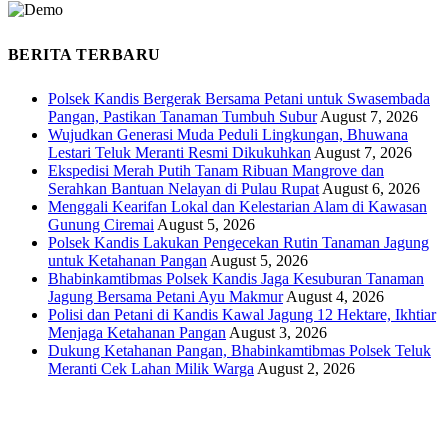
BERITA TERBARU
Polsek Kandis Bergerak Bersama Petani untuk Swasembada
Pangan, Pastikan Tanaman Tumbuh Subur
August 7, 2026
Wujudkan Generasi Muda Peduli Lingkungan, Bhuwana
Lestari Teluk Meranti Resmi Dikukuhkan
August 7, 2026
Ekspedisi Merah Putih Tanam Ribuan Mangrove dan
Serahkan Bantuan Nelayan di Pulau Rupat
August 6, 2026
Menggali Kearifan Lokal dan Kelestarian Alam di Kawasan
Gunung Ciremai
August 5, 2026
Polsek Kandis Lakukan Pengecekan Rutin Tanaman Jagung
untuk Ketahanan Pangan
August 5, 2026
Bhabinkamtibmas Polsek Kandis Jaga Kesuburan Tanaman
Jagung Bersama Petani Ayu Makmur
August 4, 2026
Polisi dan Petani di Kandis Kawal Jagung 12 Hektare, Ikhtiar
Menjaga Ketahanan Pangan
August 3, 2026
Dukung Ketahanan Pangan, Bhabinkamtibmas Polsek Teluk
Meranti Cek Lahan Milik Warga
August 2, 2026