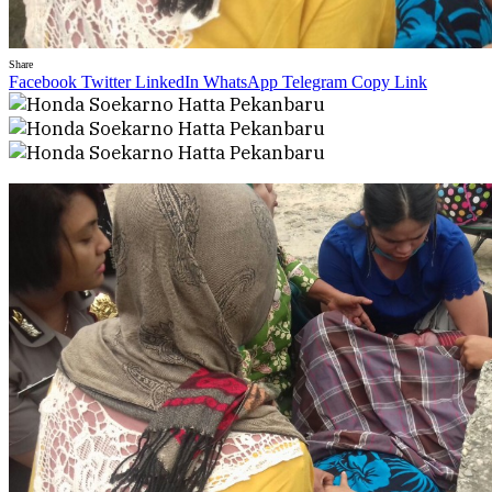
Share
Facebook
Twitter
LinkedIn
WhatsApp
Telegram
Copy Link