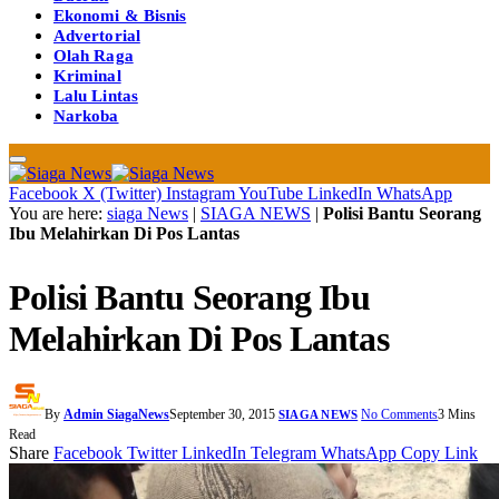
Ekonomi & Bisnis
Advertorial
Olah Raga
Kriminal
Lalu Lintas
Narkoba
Facebook
X (Twitter)
Instagram
YouTube
LinkedIn
WhatsApp
You are here:
siaga News
|
SIAGA NEWS
|
Polisi Bantu Seorang
Ibu Melahirkan Di Pos Lantas
Polisi Bantu Seorang Ibu
Melahirkan Di Pos Lantas
By
Admin SiagaNews
September 30, 2015
No Comments
3 Mins
SIAGA NEWS
Read
Share
Facebook
Twitter
LinkedIn
Telegram
WhatsApp
Copy Link