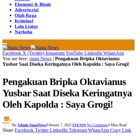
Ekonomi & Bisnis
Advertorial
Olah Raga
Kriminal
Lalu Lintas
Narkoba
Facebook
X (Twitter)
Instagram
YouTube
LinkedIn
WhatsApp
You are here:
siaga News
|
Pengakuan Bripka Oktavianus
Yusbar Saat Diseka Keringatnya Oleh Kapolda : Saya Grogi!
Pengakuan Bripka Oktavianus
Yusbar Saat Diseka Keringatnya
Oleh Kapolda : Saya Grogi!
By
Admin SiagaNews
February 7, 2022
No Comments
4 Mins Read
EVENTS
Share
Facebook
Twitter
LinkedIn
Telegram
WhatsApp
Copy Link