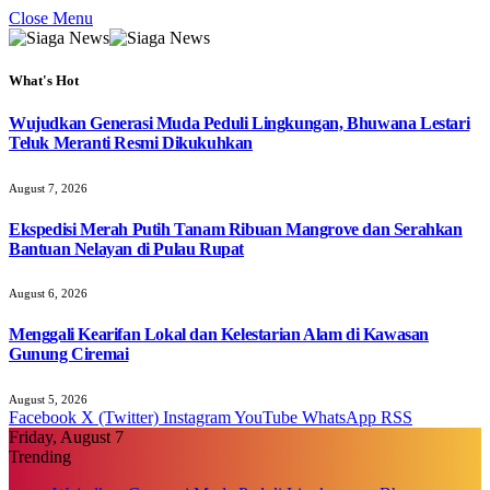
Close Menu
What's Hot
Wujudkan Generasi Muda Peduli Lingkungan, Bhuwana Lestari
Teluk Meranti Resmi Dikukuhkan
August 7, 2026
Ekspedisi Merah Putih Tanam Ribuan Mangrove dan Serahkan
Bantuan Nelayan di Pulau Rupat
August 6, 2026
Menggali Kearifan Lokal dan Kelestarian Alam di Kawasan
Gunung Ciremai
August 5, 2026
Facebook
X (Twitter)
Instagram
YouTube
WhatsApp
RSS
Friday, August 7
Trending