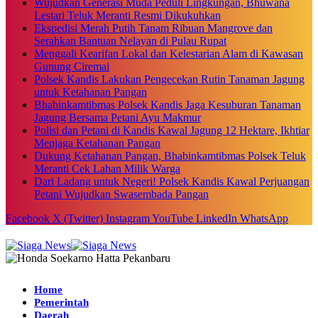
Wujudkan Generasi Muda Peduli Lingkungan, Bhuwana
Lestari Teluk Meranti Resmi Dikukuhkan
Ekspedisi Merah Putih Tanam Ribuan Mangrove dan
Serahkan Bantuan Nelayan di Pulau Rupat
Menggali Kearifan Lokal dan Kelestarian Alam di Kawasan
Gunung Ciremai
Polsek Kandis Lakukan Pengecekan Rutin Tanaman Jagung
untuk Ketahanan Pangan
Bhabinkamtibmas Polsek Kandis Jaga Kesuburan Tanaman
Jagung Bersama Petani Ayu Makmur
Polisi dan Petani di Kandis Kawal Jagung 12 Hektare, Ikhtiar
Menjaga Ketahanan Pangan
Dukung Ketahanan Pangan, Bhabinkamtibmas Polsek Teluk
Meranti Cek Lahan Milik Warga
Dari Ladang untuk Negeri! Polsek Kandis Kawal Perjuangan
Petani Wujudkan Swasembada Pangan
Facebook
X (Twitter)
Instagram
YouTube
LinkedIn
WhatsApp
Home
Pemerintah
Daerah