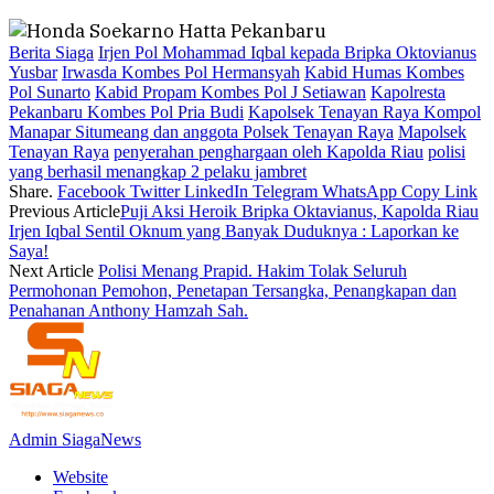
Berita Siaga
Irjen Pol Mohammad Iqbal kepada Bripka Oktovianus
Yusbar
Irwasda Kombes Pol Hermansyah
Kabid Humas Kombes
Pol Sunarto
Kabid Propam Kombes Pol J Setiawan
Kapolresta
Pekanbaru Kombes Pol Pria Budi
Kapolsek Tenayan Raya Kompol
Manapar Situmeang dan anggota Polsek Tenayan Raya
Mapolsek
Tenayan Raya
penyerahan penghargaan oleh Kapolda Riau
polisi
yang berhasil menangkap 2 pelaku jambret
Share.
Facebook
Twitter
LinkedIn
Telegram
WhatsApp
Copy Link
Previous Article
Puji Aksi Heroik Bripka Oktavianus, Kapolda Riau
Irjen Iqbal Sentil Oknum yang Banyak Duduknya : Laporkan ke
Saya!
Next Article
Polisi Menang Prapid. Hakim Tolak Seluruh
Permohonan Pemohon, Penetapan Tersangka, Penangkapan dan
Penahanan Anthony Hamzah Sah.
Admin SiagaNews
Website