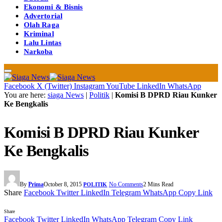
Ekonomi & Bisnis
Advertorial
Olah Raga
Kriminal
Lalu Lintas
Narkoba
Facebook
X (Twitter)
Instagram
YouTube
LinkedIn
WhatsApp
You are here:
siaga News
|
Politik
|
Komisi B DPRD Riau Kunker
Ke Bengkalis
Komisi B DPRD Riau Kunker
Ke Bengkalis
By
Prima
October 8, 2015
No Comments
2 Mins Read
POLITIK
Share
Facebook
Twitter
LinkedIn
Telegram
WhatsApp
Copy Link
Share
Facebook
Twitter
LinkedIn
WhatsApp
Telegram
Copy Link