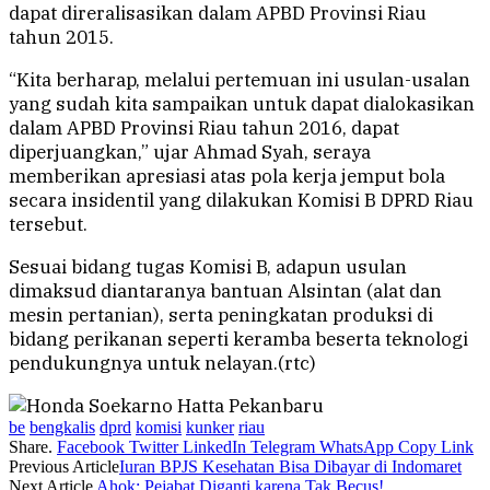
dapat direralisasikan dalam APBD Provinsi Riau
tahun 2015.
“Kita berharap, melalui pertemuan ini usulan-usalan
yang sudah kita sampaikan untuk dapat dialokasikan
dalam APBD Provinsi Riau tahun 2016, dapat
diperjuangkan,” ujar Ahmad Syah, seraya
memberikan apresiasi atas pola kerja jemput bola
secara insidentil yang dilakukan Komisi B DPRD Riau
tersebut.
Sesuai bidang tugas Komisi B, adapun usulan
dimaksud diantaranya bantuan Alsintan (alat dan
mesin pertanian), serta peningkatan produksi di
bidang perikanan seperti keramba beserta teknologi
pendukungnya untuk nelayan.(rtc)
be
bengkalis
dprd
komisi
kunker
riau
Share.
Facebook
Twitter
LinkedIn
Telegram
WhatsApp
Copy Link
Previous Article
Iuran BPJS Kesehatan Bisa Dibayar di Indomaret
Next Article
Ahok: Pejabat Diganti karena Tak Becus!