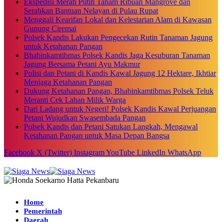
Ekspedisi Merah Putih Tanam Ribuan Mangrove dan
Serahkan Bantuan Nelayan di Pulau Rupat
Menggali Kearifan Lokal dan Kelestarian Alam di Kawasan
Gunung Ciremai
Polsek Kandis Lakukan Pengecekan Rutin Tanaman Jagung
untuk Ketahanan Pangan
Bhabinkamtibmas Polsek Kandis Jaga Kesuburan Tanaman
Jagung Bersama Petani Ayu Makmur
Polisi dan Petani di Kandis Kawal Jagung 12 Hektare, Ikhtiar
Menjaga Ketahanan Pangan
Dukung Ketahanan Pangan, Bhabinkamtibmas Polsek Teluk
Meranti Cek Lahan Milik Warga
Dari Ladang untuk Negeri! Polsek Kandis Kawal Perjuangan
Petani Wujudkan Swasembada Pangan
Polsek Kandis dan Petani Satukan Langkah, Mengawal
Ketahanan Pangan untuk Masa Depan Bangsa
Facebook
X (Twitter)
Instagram
YouTube
LinkedIn
WhatsApp
Home
Pemerintah
Daerah