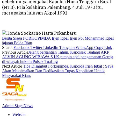
sebelumnya menjabat Kapolda Nusa Tenggara Barat
(NTB). Pria kelahiran Palembang, 4 Juli 1970 itu,
merupakan lulusan Akpol 1991.
Berita Siaga
FORKOPIMDA
Irjen Iqbal
Irjen Pol Mohammad Iqbal
jajaran Polda Riau
Share.
Facebook
Twitter
LinkedIn
Telegram
WhatsApp
Copy Link
Previous Article
Jelang pergantian Tahun, Kapolsek Tualang AKP
ALVIN AGUNG WIBAWA S.I.K pimpin apel pengamanan Gereja
di wilayah hukum Polsek Tualang
Next Article
Tiba Disambut Forkopimda, Kapolda Irjen Iqbal : Saya
Akan Maksimalkan Dan Dedikasikan Tugas Kepolisian Untuk
Masyarakat Riau.
Admin SiagaNews
Website