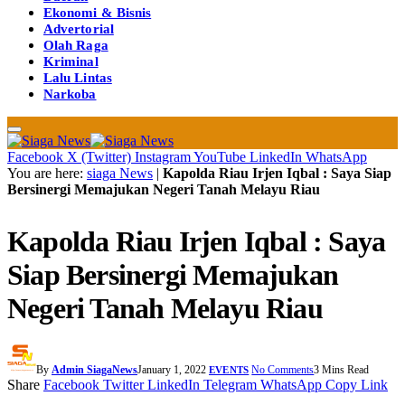
Ekonomi & Bisnis
Advertorial
Olah Raga
Kriminal
Lalu Lintas
Narkoba
Facebook
X (Twitter)
Instagram
YouTube
LinkedIn
WhatsApp
You are here:
siaga News
|
Kapolda Riau Irjen Iqbal : Saya Siap
Bersinergi Memajukan Negeri Tanah Melayu Riau
Kapolda Riau Irjen Iqbal : Saya
Siap Bersinergi Memajukan
Negeri Tanah Melayu Riau
By
Admin SiagaNews
January 1, 2022
No Comments
3 Mins Read
EVENTS
Share
Facebook
Twitter
LinkedIn
Telegram
WhatsApp
Copy Link