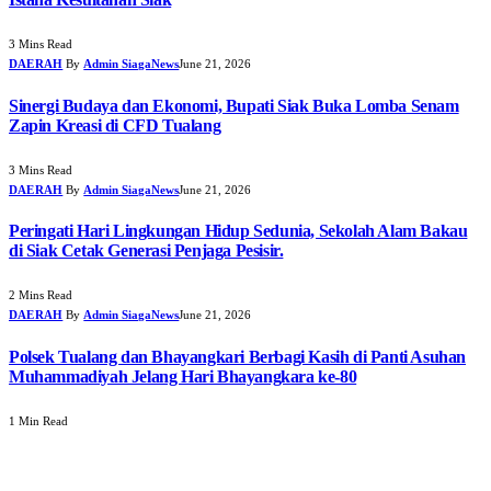
3 Mins Read
DAERAH
By
Admin SiagaNews
June 21, 2026
Sinergi Budaya dan Ekonomi, Bupati Siak Buka Lomba Senam
Zapin Kreasi di CFD Tualang
3 Mins Read
DAERAH
By
Admin SiagaNews
June 21, 2026
Peringati Hari Lingkungan Hidup Sedunia, Sekolah Alam Bakau
di Siak Cetak Generasi Penjaga Pesisir.
2 Mins Read
DAERAH
By
Admin SiagaNews
June 21, 2026
Polsek Tualang dan Bhayangkari Berbagi Kasih di Panti Asuhan
Muhammadiyah Jelang Hari Bhayangkara ke-80
1 Min Read