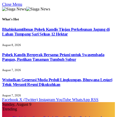
Close Menu
What's Hot
Bhabinkamtibmas Polsek Kandis Tinjau Perkebunan Jagung di
Lahan Tumpang Sari Seluas 12 Hektar
August 8, 2026
Polsek Kandis Bergerak Bersama Petani untuk Swasembada
Pangan, Pastikan Tanaman Tumbuh Subur
August 7, 2026
Wujudkan Generasi Muda Peduli Lingkungan, Bhuwana Lestari
Teluk Meranti Resmi Dikukuhkan
August 7, 2026
Facebook
X (Twitter)
Instagram
YouTube
WhatsApp
RSS
Sunday, August 9
Trending