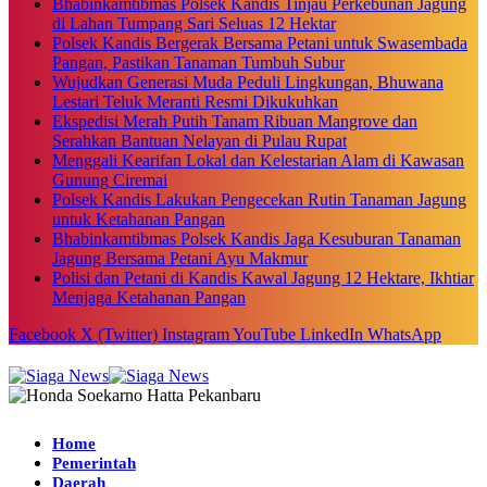
Bhabinkamtibmas Polsek Kandis Tinjau Perkebunan Jagung
di Lahan Tumpang Sari Seluas 12 Hektar
Polsek Kandis Bergerak Bersama Petani untuk Swasembada
Pangan, Pastikan Tanaman Tumbuh Subur
Wujudkan Generasi Muda Peduli Lingkungan, Bhuwana
Lestari Teluk Meranti Resmi Dikukuhkan
Ekspedisi Merah Putih Tanam Ribuan Mangrove dan
Serahkan Bantuan Nelayan di Pulau Rupat
Menggali Kearifan Lokal dan Kelestarian Alam di Kawasan
Gunung Ciremai
Polsek Kandis Lakukan Pengecekan Rutin Tanaman Jagung
untuk Ketahanan Pangan
Bhabinkamtibmas Polsek Kandis Jaga Kesuburan Tanaman
Jagung Bersama Petani Ayu Makmur
Polisi dan Petani di Kandis Kawal Jagung 12 Hektare, Ikhtiar
Menjaga Ketahanan Pangan
Facebook
X (Twitter)
Instagram
YouTube
LinkedIn
WhatsApp
Home
Pemerintah
Daerah