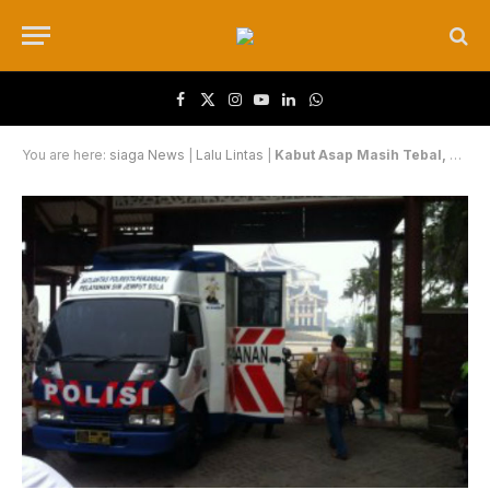
Facebook
X (Twitter)
Instagram
YouTube
LinkedIn
WhatsApp
You are here:
siaga News
|
Lalu Lintas
|
Kabut Asap Masih Tebal, Pelayanan SIM Keliling Tetap Berjalan