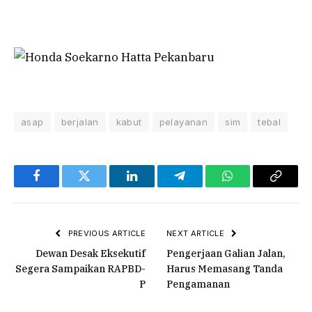
asap
berjalan
kabut
pelayanan
sim
tebal
Facebook
Twitter
LinkedIn
Telegram
WhatsApp
Copy
Link
PREVIOUS ARTICLE
NEXT ARTICLE
Dewan Desak Eksekutif
Pengerjaan Galian Jalan,
Segera Sampaikan RAPBD-
Harus Memasang Tanda
P
Pengamanan