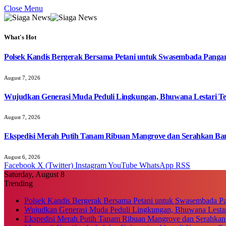
Close Menu
What's Hot
Polsek Kandis Bergerak Bersama Petani untuk Swasembada Pang
August 7, 2026
Wujudkan Generasi Muda Peduli Lingkungan, Bhuwana Lestari T
August 7, 2026
Ekspedisi Merah Putih Tanam Ribuan Mangrove dan Serahkan Ban
August 6, 2026
Facebook
X (Twitter)
Instagram
YouTube
WhatsApp
RSS
Saturday, August 8
Trending
Polsek Kandis Bergerak Bersama Petani untuk Swasembada P
Wujudkan Generasi Muda Peduli Lingkungan, Bhuwana Lestar
Ekspedisi Merah Putih Tanam Ribuan Mangrove dan Serahkan