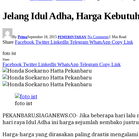
Jelang Idul Adha, Harga Kebutu
By
Prima
September 18, 2015
No Comments
1 Min Read
PEMERINTAHAN
Share
Facebook
Twitter
LinkedIn
Telegram
WhatsApp
Copy Link
foto ist
Share
Facebook
Twitter
LinkedIn
WhatsApp
Telegram
Copy Link
foto ist
PEKANBARU,SIAGANEWS.CO- Jika beberapa hari lalu m
hari raya Idul Adha ini harga sejumlah sembako just
Harga-harga yang dirasakan paling drastis mengalam