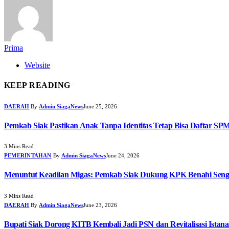
Prima
Website
KEEP READING
DAERAH
By
Admin SiagaNews
June 25, 2026
Pemkab Siak Pastikan Anak Tanpa Identitas Tetap Bisa Daftar SP
3 Mins Read
PEMERINTAHAN
By
Admin SiagaNews
June 24, 2026
Menuntut Keadilan Migas: Pemkab Siak Dukung KPK Benahi Seng
3 Mins Read
DAERAH
By
Admin SiagaNews
June 23, 2026
Bupati Siak Dorong KITB Kembali Jadi PSN dan Revitalisasi Istana