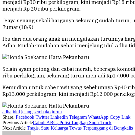
menjadi Rp30 ribu perkilogram, kini menjadi Rp18 rib
menjadi Rp 20 ribu perkilogram.
“Saya senang sekali harganya sekarang sudah turun,” 
Jumat (18/9).
Ibu dari dua orang anak ini mengatakan turunnya harg
Adha. Mudah-mudahan sehari menjelang Idul Adha tidak
Selain ayam potong dan cabai merah, beberapa komodi
ribu perkilogram, sekarang turun menjadi Rp17.000 p
Kemudian untuk cabe rawit yang sebelumnya Rp40 ribu
Rp13.000 perkilogram, kini menjadi Rp12.000 perkilo
adha
idul
jelang
sembako
turun
Share.
Facebook
Twitter
LinkedIn
Telegram
WhatsApp
Copy Link
Previous Article
Cabuli ABG, Polisi Tangkap Supir Truck
Next Article
Tragis, Satu Keluarga Tewas Terpanggang di Bengkalis