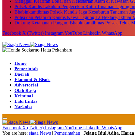
Menggali Kearifan Lokal dan Kelestarian Alam di Kawasan G
Polsek Kandis Lakukan Pengecekan Rutin Tanaman Jagung u
Bhabinkamtibmas Polsek Kandis Jaga Kesuburan Tanaman Ja
Polisi dan Petani di Kandis Kawal Jagung 12 Hektare, Ikhtia
Dukung Ketahanan Pangan, Bhabinkamtibmas Polsek Teluk M
Facebook
X (Twitter)
Instagram
YouTube
LinkedIn
WhatsApp
Home
Pemerintah
Daerah
Ekonomi & Bisnis
Advertorial
Olah Raga
Kriminal
Lalu Lintas
Narkoba
Facebook
X (Twitter)
Instagram
YouTube
LinkedIn
WhatsApp
You are here:
siaga News
|
Pemerintahan
|
Jelang Idul Adha, Harg