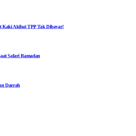
at Kaki Akibat TPP Tak Dibayar!
aat Safari Ramadan
an Daerah