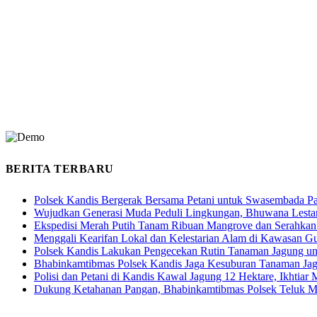
BERITA TERBARU
Polsek Kandis Bergerak Bersama Petani untuk Swasembada P
Wujudkan Generasi Muda Peduli Lingkungan, Bhuwana Lestar
Ekspedisi Merah Putih Tanam Ribuan Mangrove dan Serahkan
Menggali Kearifan Lokal dan Kelestarian Alam di Kawasan G
Polsek Kandis Lakukan Pengecekan Rutin Tanaman Jagung u
Bhabinkamtibmas Polsek Kandis Jaga Kesuburan Tanaman Ja
Polisi dan Petani di Kandis Kawal Jagung 12 Hektare, Ikhtia
Dukung Ketahanan Pangan, Bhabinkamtibmas Polsek Teluk M