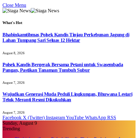
Close Menu
What's Hot
Bhabinkamtibmas Polsek Kandis Tinjau Perkebunan Jagung di
Lahan Tumpang Sari Seluas 12 Hektar
August 8, 2026
Polsek Kandis Bergerak Bersama Petani untuk Swasembada
Pangan, Pastikan Tanaman Tumbuh Subur
August 7, 2026
Wujudkan Generasi Muda Peduli Lingkungan, Bhuwana Lestari
Teluk Meranti Resmi Dikukuhkan
August 7, 2026
Facebook
X (Twitter)
Instagram
YouTube
WhatsApp
RSS
Sunday, August 9
Trending