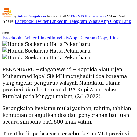
By
Admin SiagaNews
January 3, 2022
No Comments
2 Mins Read
EVENTS
Share
Facebook
Twitter
LinkedIn
Telegram
WhatsApp
Copy Link
Share
Facebook
Twitter
LinkedIn
WhatsApp
Telegram
Copy Link
PEKANBARU – siaganews.id – Kapolda Riau Irjen
Muhammad Iqbal Sik MH menghadiri doa bersama
yang digelar pengurus wilayah Nahdlatul Ulama
provinsi Riau bertempat di RA Kopi Aren Palas
Rumbai pada Minggu malam, (2/1/2022).
Serangkaian kegiatan mulai yasinan, tahtim, tahlilan
kemudian dilanjutkan doa dan penyerahan bantuan
secara simbolis bagi 500 anak yatim.
Turut hadir pada acara tersebut ketua MUI provinsi