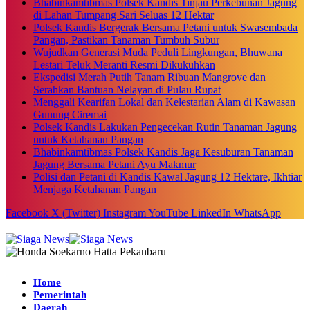
Bhabinkamtibmas Polsek Kandis Tinjau Perkebunan Jagung
di Lahan Tumpang Sari Seluas 12 Hektar
Polsek Kandis Bergerak Bersama Petani untuk Swasembada
Pangan, Pastikan Tanaman Tumbuh Subur
Wujudkan Generasi Muda Peduli Lingkungan, Bhuwana
Lestari Teluk Meranti Resmi Dikukuhkan
Ekspedisi Merah Putih Tanam Ribuan Mangrove dan
Serahkan Bantuan Nelayan di Pulau Rupat
Menggali Kearifan Lokal dan Kelestarian Alam di Kawasan
Gunung Ciremai
Polsek Kandis Lakukan Pengecekan Rutin Tanaman Jagung
untuk Ketahanan Pangan
Bhabinkamtibmas Polsek Kandis Jaga Kesuburan Tanaman
Jagung Bersama Petani Ayu Makmur
Polisi dan Petani di Kandis Kawal Jagung 12 Hektare, Ikhtiar
Menjaga Ketahanan Pangan
Facebook
X (Twitter)
Instagram
YouTube
LinkedIn
WhatsApp
Home
Pemerintah
Daerah