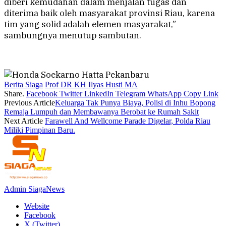
diberi kemudahan dalam menjalan tugas dan
diterima baik oleh masyarakat provinsi Riau, karena
tim yang solid adalah elemen masyarakat,”
sambungnya menutup sambutan.
Berita Siaga
Prof DR KH Ilyas Husti MA
Share.
Facebook
Twitter
LinkedIn
Telegram
WhatsApp
Copy Link
Previous Article
Keluarga Tak Punya Biaya, Polisi di Inhu Bopong
Remaja Lumpuh dan Membawanya Berobat ke Rumah Sakit
Next Article
Farawell And Wellcome Parade Digelar, Polda Riau
Miliki Pimpinan Baru.
Admin SiagaNews
Website
Facebook
X (Twitter)