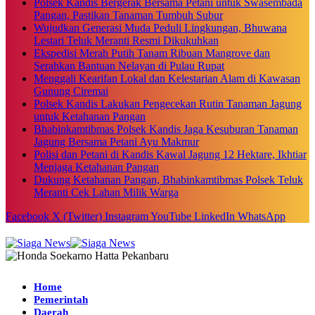
Polsek Kandis Bergerak Bersama Petani untuk Swasembada
Pangan, Pastikan Tanaman Tumbuh Subur
Wujudkan Generasi Muda Peduli Lingkungan, Bhuwana
Lestari Teluk Meranti Resmi Dikukuhkan
Ekspedisi Merah Putih Tanam Ribuan Mangrove dan
Serahkan Bantuan Nelayan di Pulau Rupat
Menggali Kearifan Lokal dan Kelestarian Alam di Kawasan
Gunung Ciremai
Polsek Kandis Lakukan Pengecekan Rutin Tanaman Jagung
untuk Ketahanan Pangan
Bhabinkamtibmas Polsek Kandis Jaga Kesuburan Tanaman
Jagung Bersama Petani Ayu Makmur
Polisi dan Petani di Kandis Kawal Jagung 12 Hektare, Ikhtiar
Menjaga Ketahanan Pangan
Dukung Ketahanan Pangan, Bhabinkamtibmas Polsek Teluk
Meranti Cek Lahan Milik Warga
Facebook
X (Twitter)
Instagram
YouTube
LinkedIn
WhatsApp
Home
Pemerintah
Daerah