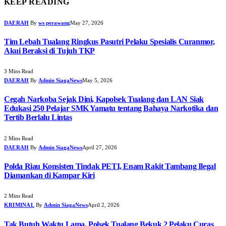
KEEP READING
DAERAH
By
ws perawang
May 27, 2026
Tim Lebah Tualang Ringkus Pasutri Pelaku Spesialis Curanmor,
Akui Beraksi di Tujuh TKP
3 Mins Read
DAERAH
By
Admin SiagaNews
May 5, 2026
Cegah Narkoba Sejak Dini, Kapolsek Tualang dan LAN Siak
Edukasi 250 Pelajar SMK Yamatu tentang Bahaya Narkotika dan
Tertib Berlalu Lintas
2 Mins Read
DAERAH
By
Admin SiagaNews
April 27, 2026
Polda Riau Konsisten Tindak PETI, Enam Rakit Tambang Ilegal
Diamankan di Kampar Kiri
2 Mins Read
KRIMINAL
By
Admin SiagaNews
April 2, 2026
Tak Butuh Waktu Lama, Polsek Tualang Bekuk 2 Pelaku Curas