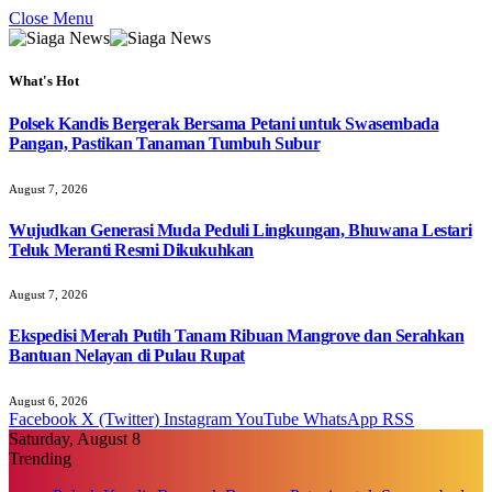
Close Menu
What's Hot
Polsek Kandis Bergerak Bersama Petani untuk Swasembada
Pangan, Pastikan Tanaman Tumbuh Subur
August 7, 2026
Wujudkan Generasi Muda Peduli Lingkungan, Bhuwana Lestari
Teluk Meranti Resmi Dikukuhkan
August 7, 2026
Ekspedisi Merah Putih Tanam Ribuan Mangrove dan Serahkan
Bantuan Nelayan di Pulau Rupat
August 6, 2026
Facebook
X (Twitter)
Instagram
YouTube
WhatsApp
RSS
Saturday, August 8
Trending