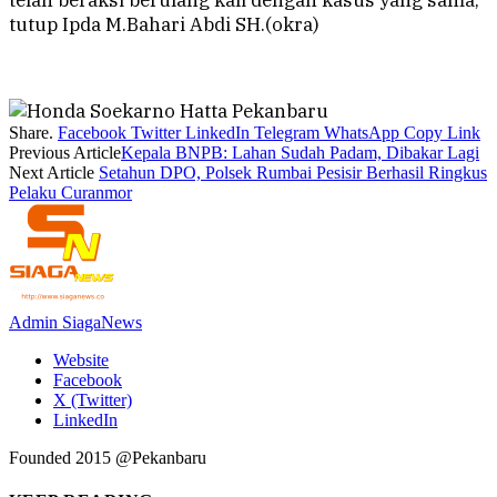
telah beraksi berulang kali dengan kasus yang sama,”
tutup Ipda M.Bahari Abdi SH.(okra)
Share.
Facebook
Twitter
LinkedIn
Telegram
WhatsApp
Copy Link
Previous Article
Kepala BNPB: Lahan Sudah Padam, Dibakar Lagi
Next Article
Setahun DPO, Polsek Rumbai Pesisir Berhasil Ringkus
Pelaku Curanmor
Admin SiagaNews
Website
Facebook
X (Twitter)
LinkedIn
Founded 2015 @Pekanbaru