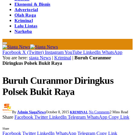
Ekonomi & Bisnis
Advertorial
Olah Raga
Kriminal
Lalu Lintas
Narkoba
Facebook
X (Twitter)
Instagram
YouTube
LinkedIn
WhatsApp
You are here:
siaga News
|
Kriminal
|
Buruh Curanmor
Diringkus Polsek Bukit Raya
Buruh Curanmor Diringkus
Polsek Bukit Raya
By
Admin SiagaNews
October 8, 2015
No Comments
2 Mins Read
KRIMINAL
Share
Facebook
Twitter
LinkedIn
Telegram
WhatsApp
Copy Link
Share
Facebook
Twitter
LinkedIn
WhatsApp
Telegram
Copy Link