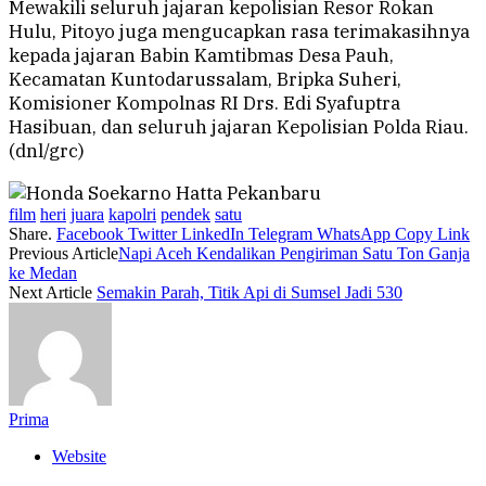
Mewakili seluruh jajaran kepolisian Resor Rokan
Hulu, Pitoyo juga mengucapkan rasa terimakasihnya
kepada jajaran Babin Kamtibmas Desa Pauh,
Kecamatan Kuntodarussalam, Bripka Suheri,
Komisioner Kompolnas RI Drs. Edi Syafuptra
Hasibuan, dan seluruh jajaran Kepolisian Polda Riau.
(dnl/grc)
film
heri
juara
kapolri
pendek
satu
Share.
Facebook
Twitter
LinkedIn
Telegram
WhatsApp
Copy Link
Previous Article
Napi Aceh Kendalikan Pengiriman Satu Ton Ganja
ke Medan
Next Article
Semakin Parah, Titik Api di Sumsel Jadi 530
Prima
Website