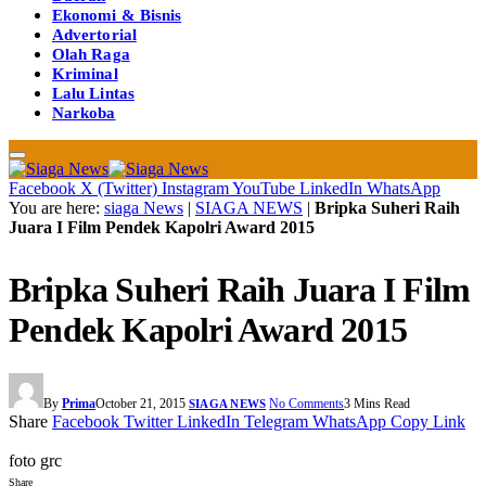
Ekonomi & Bisnis
Advertorial
Olah Raga
Kriminal
Lalu Lintas
Narkoba
Facebook
X (Twitter)
Instagram
YouTube
LinkedIn
WhatsApp
You are here:
siaga News
|
SIAGA NEWS
|
Bripka Suheri Raih
Juara I Film Pendek Kapolri Award 2015
Bripka Suheri Raih Juara I Film
Pendek Kapolri Award 2015
By
Prima
October 21, 2015
No Comments
3 Mins Read
SIAGA NEWS
Share
Facebook
Twitter
LinkedIn
Telegram
WhatsApp
Copy Link
foto grc
Share