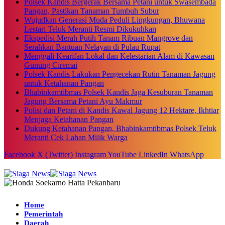
Polsek Kandis Bergerak Bersama Petani untuk Swasembada
Pangan, Pastikan Tanaman Tumbuh Subur
Wujudkan Generasi Muda Peduli Lingkungan, Bhuwana
Lestari Teluk Meranti Resmi Dikukuhkan
Ekspedisi Merah Putih Tanam Ribuan Mangrove dan
Serahkan Bantuan Nelayan di Pulau Rupat
Menggali Kearifan Lokal dan Kelestarian Alam di Kawasan
Gunung Ciremai
Polsek Kandis Lakukan Pengecekan Rutin Tanaman Jagung
untuk Ketahanan Pangan
Bhabinkamtibmas Polsek Kandis Jaga Kesuburan Tanaman
Jagung Bersama Petani Ayu Makmur
Polisi dan Petani di Kandis Kawal Jagung 12 Hektare, Ikhtiar
Menjaga Ketahanan Pangan
Dukung Ketahanan Pangan, Bhabinkamtibmas Polsek Teluk
Meranti Cek Lahan Milik Warga
Facebook
X (Twitter)
Instagram
YouTube
LinkedIn
WhatsApp
Home
Pemerintah
Daerah