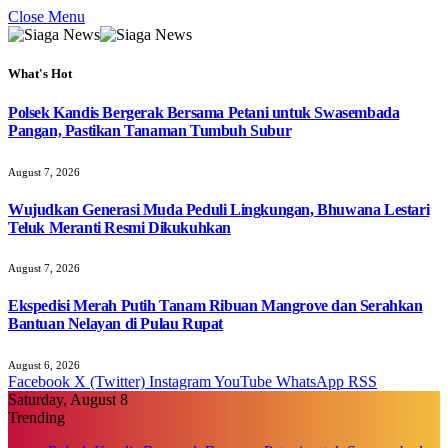
Close Menu
What's Hot
Polsek Kandis Bergerak Bersama Petani untuk Swasembada
Pangan, Pastikan Tanaman Tumbuh Subur
August 7, 2026
Wujudkan Generasi Muda Peduli Lingkungan, Bhuwana Lestari
Teluk Meranti Resmi Dikukuhkan
August 7, 2026
Ekspedisi Merah Putih Tanam Ribuan Mangrove dan Serahkan
Bantuan Nelayan di Pulau Rupat
August 6, 2026
Facebook
X (Twitter)
Instagram
YouTube
WhatsApp
RSS
Saturday, August 8
Trending