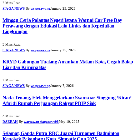
2 Mins Read
SIAGA NEWS
By
ws perawang
January 25, 2026
Minggu Ceria Polantas Negeri Istana Warnai Car Free Day
Perawang dengan Edukasi Lalu Lintas dan Kepedulian
Lingkungan
3 Mins Read
SIAGA NEWS
By
ws perawang
January 25, 2026
KRYD Gabungan Tualang Amankan Malam Kota, Cegah Balap
Liar dan Kriminalitas
2 Mins Read
SIAGA NEWS
By
ws perawang
January 7, 2026
Nada Tenang, Efek Menggetarkan: Syamsuar Singgung ‘Kicau’
Afni di Rumah Perjuangan Rakyat PDIP Siak
3 Mins Read
DAERAH
By
wartawan siaganews08
May 10, 2025
Selamat, Ganda Putra RBC Juarai Turnamen Badminton
Kapolsek Pekanbaru Kota, Simpatig Cup 2025