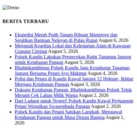
BERITA TERBARU
Ekspedisi Merah Putih Tanam Ribuan Mangrove dan
Serahkan Bantuan Nelayan di Pulau Rupat
August 6, 2026
Menggali Kearifan Lokal dan Kelestarian Alam di Kawasan
Gunung Ciremai
August 5, 2026
Polsek Kandis Lakukan Pengecekan Rutin Tanaman Jagung
untuk Ketahanan Pangan
August 5, 2026
Bhabinkamtibmas Polsek Kandis Jaga Kesuburan Tanaman
Jagung Bersama Petani Ayu Makmur
August 4, 2026
Polisi dan Petani di Kandis Kawal Jagung 12 Hektare, Ikhtiar
Menjaga Ketahanan Pangan
August 3, 2026
Dukung Ketahanan Pangan, Bhabinkamtibmas Polsek Teluk
Meranti Cek Lahan Milik Warga
August 2, 2026
Dari Ladang untuk Negeri! Polsek Kandis Kawal Perjuangan
Petani Wujudkan Swasembada Pangan
August 2, 2026
Polsek Kandis dan Petani Satukan Langkah, Mengawal
Ketahanan Pangan untuk Masa Depan Bangsa
August 1,
2026