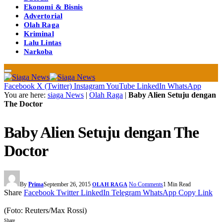
Ekonomi & Bisnis
Advertorial
Olah Raga
Kriminal
Lalu Lintas
Narkoba
Facebook
X (Twitter)
Instagram
YouTube
LinkedIn
WhatsApp
You are here:
siaga News
|
Olah Raga
|
Baby Alien Setuju dengan
The Doctor
Baby Alien Setuju dengan The
Doctor
By
Prima
September 26, 2015
No Comments
1 Min Read
OLAH RAGA
Share
Facebook
Twitter
LinkedIn
Telegram
WhatsApp
Copy Link
(Foto: Reuters/Max Rossi)
Share