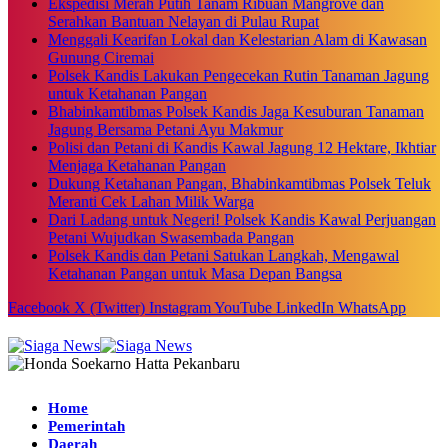
Ekspedisi Merah Putih Tanam Ribuan Mangrove dan
Serahkan Bantuan Nelayan di Pulau Rupat
Menggali Kearifan Lokal dan Kelestarian Alam di Kawasan
Gunung Ciremai
Polsek Kandis Lakukan Pengecekan Rutin Tanaman Jagung
untuk Ketahanan Pangan
Bhabinkamtibmas Polsek Kandis Jaga Kesuburan Tanaman
Jagung Bersama Petani Ayu Makmur
Polisi dan Petani di Kandis Kawal Jagung 12 Hektare, Ikhtiar
Menjaga Ketahanan Pangan
Dukung Ketahanan Pangan, Bhabinkamtibmas Polsek Teluk
Meranti Cek Lahan Milik Warga
Dari Ladang untuk Negeri! Polsek Kandis Kawal Perjuangan
Petani Wujudkan Swasembada Pangan
Polsek Kandis dan Petani Satukan Langkah, Mengawal
Ketahanan Pangan untuk Masa Depan Bangsa
Facebook
X (Twitter)
Instagram
YouTube
LinkedIn
WhatsApp
Home
Pemerintah
Daerah