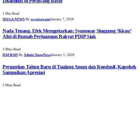
Disabilitas di Perawang Barat
1 Min Read
SIAGA NEWS
By
ws perawang
January 7, 2026
Nada Tenang, Efek Menggetarkan: Syamsuar Singgung ‘Kicau’
Afni di Rumah Perjuangan Rakyat PDIP Siak
3 Mins Read
DAERAH
By
Admin SiagaNews
January 1, 2026
Pergantian Tahun Baru di Tualang Aman dan Kondusif, Kapolsek
Sampaikan Apresiasi
2 Mins Read