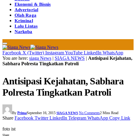
Ekonomi & Bisnis
Advertorial
Olah Raga
Kriminal
Lalu Lintas
Narkoba
Facebook
X (Twitter)
Instagram
YouTube
LinkedIn
WhatsApp
You are here:
siaga News
|
SIAGA NEWS
|
Antisipasi Kejahatan,
Sabhara Polresta Tingkatkan Patroli
Antisipasi Kejahatan, Sabhara
Polresta Tingkatkan Patroli
By
Prima
September 16, 2015
No Comments
2 Mins Read
SIAGA NEWS
Share
Facebook
Twitter
LinkedIn
Telegram
WhatsApp
Copy Link
foto ist
Share