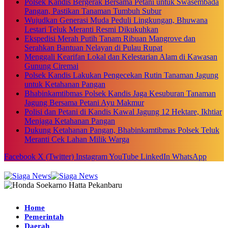
Polsek Kandis Bergerak Bersama Petani untuk Swasembada
Pangan, Pastikan Tanaman Tumbuh Subur
Wujudkan Generasi Muda Peduli Lingkungan, Bhuwana
Lestari Teluk Meranti Resmi Dikukuhkan
Ekspedisi Merah Putih Tanam Ribuan Mangrove dan
Serahkan Bantuan Nelayan di Pulau Rupat
Menggali Kearifan Lokal dan Kelestarian Alam di Kawasan
Gunung Ciremai
Polsek Kandis Lakukan Pengecekan Rutin Tanaman Jagung
untuk Ketahanan Pangan
Bhabinkamtibmas Polsek Kandis Jaga Kesuburan Tanaman
Jagung Bersama Petani Ayu Makmur
Polisi dan Petani di Kandis Kawal Jagung 12 Hektare, Ikhtiar
Menjaga Ketahanan Pangan
Dukung Ketahanan Pangan, Bhabinkamtibmas Polsek Teluk
Meranti Cek Lahan Milik Warga
Facebook
X (Twitter)
Instagram
YouTube
LinkedIn
WhatsApp
Home
Pemerintah
Daerah